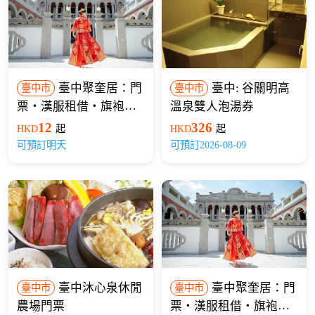
臺中聚奎居：門
臺中: 谷關明高
臺中市
臺中市
票・漢服租借・旗袍租
溫泉雙人泡湯券
借
12
326
HKD
起
HKD
起
可預訂明天
可預訂2026-08-09
臺中沐心泉休閒
臺中聚奎居：門
臺中市
臺中市
農場門票
票・漢服租借・旗袍租