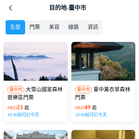
目的地-臺中市
全部
門票
美容
線路
資訊
大雪山國家森林
臺中薰衣草森林
臺中市
臺中市
遊樂區門票
門票
23
49
HKD
起
HKD
起
18:00前可訂今天
18:00前可訂今天