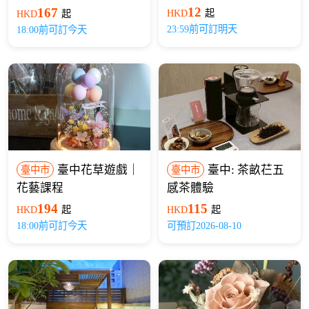
借
12
167
HKD
起
HKD
起
23:59前可訂明天
18:00前可訂今天
臺中花草遊戲｜
臺中: 茶畝芢五
臺中市
臺中市
花藝課程
感茶體驗
194
115
HKD
起
HKD
起
18:00前可訂今天
可預訂2026-08-10