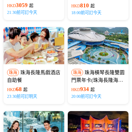
+海洋王國+長隆秀)
3059
810
HKD
起
HKD
起
21:30前可訂今天
18:00前可訂今天
珠海長隆馬戲酒店
珠海橫琴長隆雙園
珠海
珠海
自助餐
門票年卡(珠海長隆海洋
王國+珠海長隆飛船樂
934
68
HKD
起
HKD
起
園)
20:00前可訂今天
23:30前可訂明天