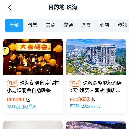
目的地-珠海
全部
門票
美食
交通
套餐
酒店
資訊
珠海御溫泉渡假村
珠海長隆飛船酒店
珠海
珠海
小湯鎮廟會自助晚餐
3天2晚雙人套票(酒店
+海洋王國+飛船樂園
3653
190
HKD
起
HKD
起
+長隆秀)
可預訂2026-08-12
22:00前可訂今天