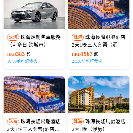
珠海定制包車服務
珠海長隆飛船酒店
珠海
珠海
（可多日 跨城市）
2天1晚三人套票（酒店
+飛船樂園）
1967
383
HKD
起
HKD
起
21:30前可訂今天
18:00前可訂今天
珠海長隆飛船酒店
珠海長隆馬戲酒店
珠海
珠海
2天1晚三人套票(酒店
2天1晚（淨房）