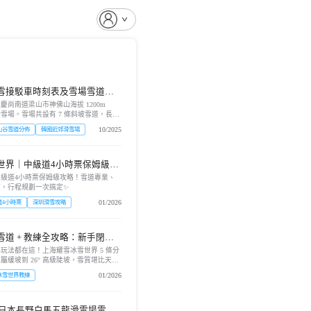
雪接駁車時刻表及雪場雪道介
尚南道梁山市神佛山海拔 1200m
雪場。雪場共設有 7 條斜坡雪道，長度
 之間，涵蓋不同難度等級，滿足各類滑...
10/2025
山谷雪道分佈
韓國近郊滑雪場
世界｜中級道4小時票保姆級攻
點總結✨
級道4小時票保姆級攻略！雪道專業、
驗，行程規劃一次搞定✨
01/2026
道4小時票
深圳滑雪攻略
道 + 教練全攻略：新手閉眼
玩法都在這！上海耀雪冰雪世界 5 條分
緩坡到 26° 高級陡坡，雪質堪比天然
國職認證教練坐鎮，解鎖私...
01/2026
冰雪世界教練
】日本長野白馬五龍滑雪場雪道