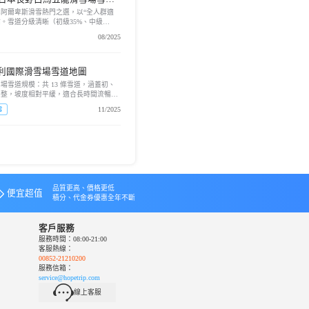
+夜滑野雪！（含白馬五龍滑雪
阿爾卑斯滑雪熱門之選，以“全人群適
點。雪道分級清晰（初級35%、中級
顧新手與高手。三大雪區各具特色：阿...
08/2025
普利國際滑雪場雪道地圖
場雪道規模：共 13 條雪道，涵蓋初、
平整，坡度相對平緩，適合長時間流暢滑
雪道可欣賞羊蹄山景觀。因位...
11/2025
雪
品質更高、價格更低
便宜超值
積分、代金券優惠全年不斷
客戶服務
服務時間：08:00-21:00
客服熱線：
00852-21210200
服務信箱：
service@hopetrip.com
線上客服