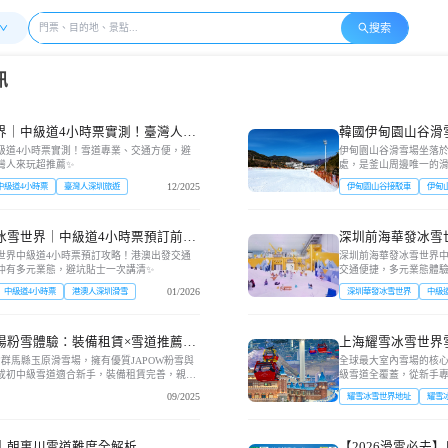
搜索
訊
界｜中級道4小時票實測！臺灣人來
韓國伊甸園山谷滑

紹
級道4小時票實測！雪道專業、交通方便，避
伊甸園山谷滑雪場坐落於慶
灣人來玩超推薦✨
處，是釜山周邊唯一的滑
在 450m 至 1.5KM
12/2025
中級道4小時票
臺灣人深圳旅遊
伊甸園山谷接駁車
伊甸
冰雪世界｜中級道4小時票預訂前必
深圳前海華發冰雪
超抵✨
略！行程規劃+亮
世界中級道4小時票預訂攻略！港澳出發交通
深圳前海華發冰雪世界中
仲有多元業態，避坑貼士一次講清✨
交通便捷，多元業態體
01/2026
中級道4小時票
港澳人深圳滑雪
深圳華發冰雪世界
中級
場粉雪體驗：裝備租賃×雪道推薦×
上海耀雪冰雪世界雪
沖，大神盡情炫！
群馬縣玉原滑雪場，擁有優質JAPOW粉雪與
全球最大室內雪場的核心
八成初中級雪道適合新手，裝備租賃完善，親子
級雪道全覆蓋，從新手專屬
滑雪絕佳選擇！
粉雪。國家隊退役教練、
09/2025
耀雪冰雪世界地址
耀雪
｜朝裏川雪道難度全解析
【2026滑雪必去