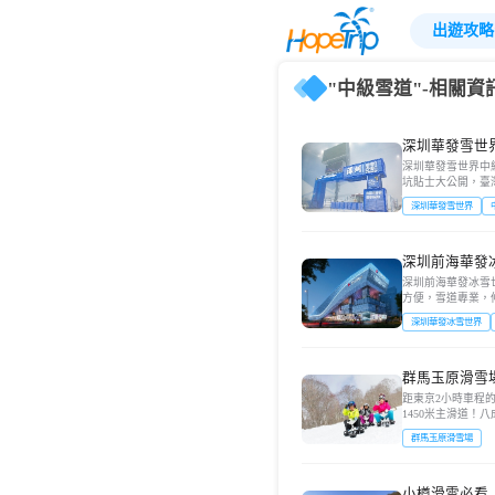
出遊攻略
"中級雪道"-相關資
深圳華發雪世
玩必避這些坑
深圳華發雪世界中
坑貼士大公開，臺
深圳華發雪世界
深圳前海華發
睇！港澳人去
深圳前海華發冰雪
方便，雪道專業，
深圳華發冰雪世界
群馬玉原滑雪
親子滑雪攻略
距東京2小時車程的
1450米主滑道！
戲雪區免費，今冬
群馬玉原滑雪場
小樽滑雪必看