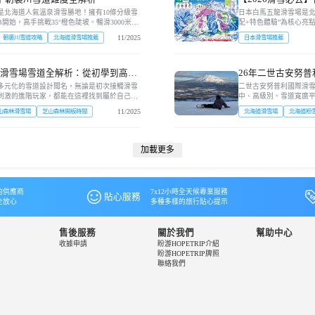
介紹：全人群天堂
是北海道人氣溫泉滑雪勝地！擁有10條分級雪
日本白馬五龍滑雪場是北
開始，高手挑戰35°橙色陡坡。暢滑3000米長
配+特色體驗”為核心亮
場地圖）
樹林區，還能俯瞰日本海。完善的...
40%、高級25%），兼
11/2025
朝裏川雪道攻略
北海道滑雪場推薦
日本滑雪場推薦
森林滑雪場雪道全解析：從初學到高
26年二世古安努
雪感極限！
多元化的雪道設計聞名，無論是初次接觸滑雪
二世古安努普利國際滑雪
刺激的進階玩家，都能在這裡找到屬於自己的
中、高級別。雪道寬廣
詳細剖析各雪道特色，助你精準選...
行。周邊森林環繞，部分
11/2025
山森林滑雪場
芝山森林開板時間
北海道滑雪場
北海道粉
加載更多
的供應商
7x12小時全天候專業服務
貼心服務
全放心
多種多樣的旅行貼心提示
售後服務
關於我們
幫助中心
收據申請
盼游HOPETRIP介紹
盼游HOPETRIP牌照
聯絡我們