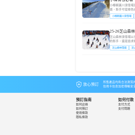
小樽朝裏川滑雪場
道，新手可從綠色B
距離雪道，穿越粉雪
小樽朝裏川滑雪場
25-26芝山
手，挑戰你的
芝山森林滑雪場以
的新手，還是追求
馳騁舞臺。以下為你
芝山森林雪道
芝
所售產品均有合法資質
放心預訂
信用卡信息加密傳輸安
預訂指南
如何付款
如何註冊
支付方式
如何預訂
支付問題
使用條款
隱私條款