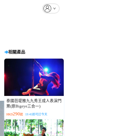
相關產品
泰國芭堤雅九九秀王成人表演門
票(原Bigeye三合一)
290
HKD
起
19:45前可訂今天