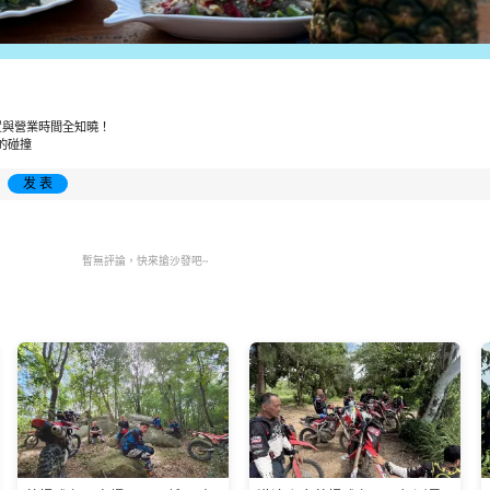
置與營業時間全知曉！
情的碰撞
发 表
暫無評論，快來搶沙發吧~
遺產
點