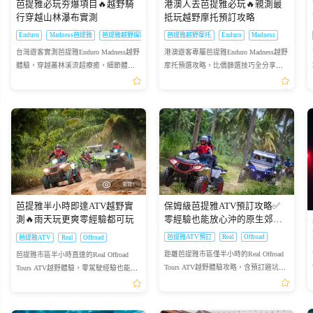
芭提雅必玩夯爆項目🔥越野騎
港澳人去芭提雅必玩🔥親測最
行穿越山林瀑布實測
抵玩越野摩托預訂攻略
Enduro
Madness芭提雅
芭提雅越野探險
芭提雅越野摩托
Enduro
Madness
台灣遊客實測芭提雅Enduro Madness越野
港澳遊客專屬芭提雅Enduro Madness越野
體驗，穿越叢林溪流超療癒，細節體驗
摩托預選攻略，比價篩選技巧全分享，
全公開
新手也能放心沖
瀏覽3
芭提雅半小時即達ATV越野實
保姆級芭提雅ATV預訂攻略✅
測🔥雨天玩更爽零經驗都可玩
零經驗也能放心沖的原生郊野
路線
芭提雅ATV預訂
Real
Offroad
芭提雅ATV
Real
Offroad
距離芭提雅市區僅半小時的Real Offroad
芭提雅市區半小時直達的Real Offroad
Tours ATV越野體驗攻略，含預訂避坑、
Tours ATV越野體驗，零駕駛經驗也能
體驗注意事項，無需駕駛經驗即可打卡
玩，晴天雨天都有不同樂趣，探訪泰國
泰式原生郊野風光
原生郊野風光