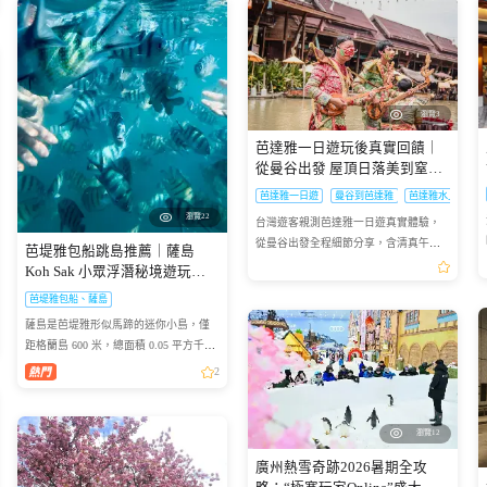
瀏覽3
芭達雅一日遊玩後真實回饋｜
從曼谷出發 屋頂日落美到窒息
超讚
芭達雅一日遊
曼谷到芭達雅
芭達雅水上市場
瀏覽22
台灣遊客親測芭達雅一日遊真實體驗，
從曼谷出發全程細節分享，含清真午餐
芭堤雅包船跳島推薦｜薩島
與屋頂日落打卡攻略
夜班車票
Koh Sak 小眾浮潛秘境遊玩攻
略
芭堤雅包船、薩島
薩島是芭堤雅形似馬蹄的迷你小島，僅
距格蘭島 600 米，總面積 0.05 平方千
米，坐擁優質珊瑚礁海域，海面風浪平
2
緩、海水清澈，非常適合浮潛愛好者下
海觀賞多彩珊瑚與熱帶魚群...
瀏覽12
廣州熱雪奇跡2026暑期全攻