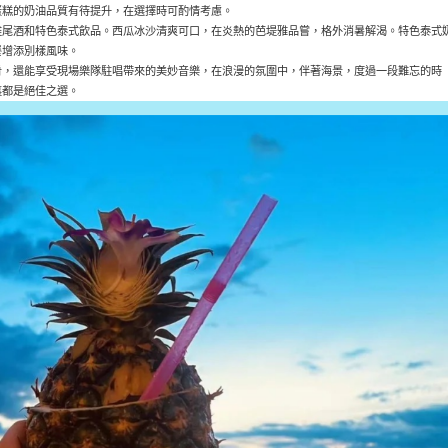
蛋糕的奶油品質有待提升，在選擇時可酌情考慮。
雞尾酒和特色泰式飲品。西瓜冰沙清爽可口，在炎熱的芭堤雅品嘗，格外消暑解渴。特色泰式
餐增添別樣風味。
肴，還能享受現場樂隊駐唱帶來的美妙音樂，在浪漫的氛圍中，伴著海景，度過一段難忘的時
裏都是絕佳之選。