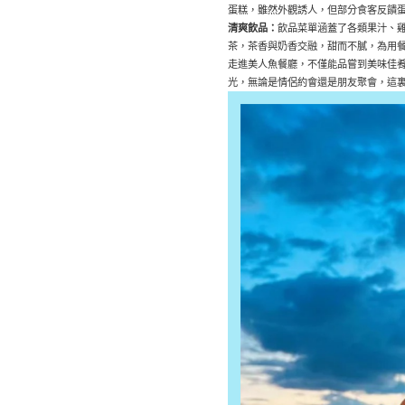
蛋糕，雖然外觀誘人，但部分食客反饋
清爽飲品：
飲品菜單涵蓋了各類果汁、
茶，茶香與奶香交融，甜而不膩，為用
走進美人魚餐廳，不僅能品嘗到美味佳
光，無論是情侶約會還是朋友聚會，這