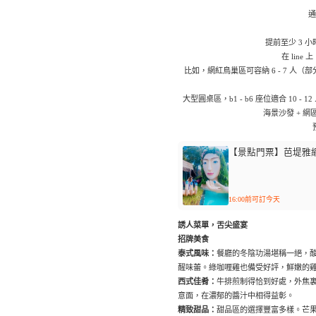
通
提前至少 3 
在 li
比如，網紅鳥巢區可容納 6 - 7 人（部分特
大型圓桌區，b1 - b6 座位適合 10 - 1
海景沙發 + 網
【景點門票】芭堤雅
16:00前可訂今天
誘人菜單，舌尖盛宴
招牌美食
泰式風味：
餐廳的冬陰功湯堪稱一絕，
醒味蕾。綠咖喱雞也備受好評，鮮嫩的
西式佳肴
：
牛排煎制得恰到好處，外焦
意面，在濃郁的醬汁中相得益彰。
精致甜品：
甜品區的選擇豐富多樣。芒