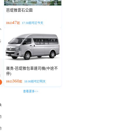
芭堤雅雲石公園
47
HKD
起
17:30前可訂今天
小
；
羅勇-芭堤雅包車連司機(中途不
停)
起
360
HKD
起
18:00前可訂明天
查看更多>>
喚
的
的