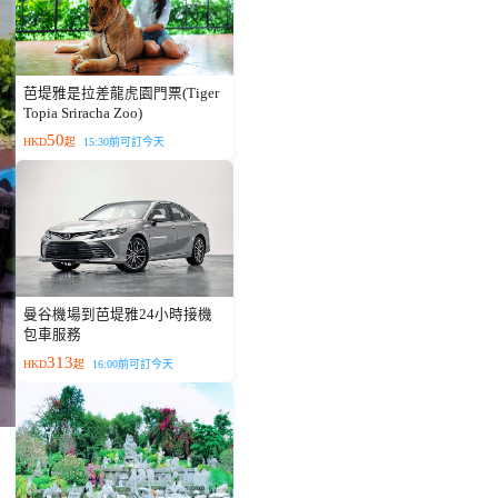
芭堤雅是拉差龍虎園門票(Tiger
Topia Sriracha Zoo)
50
HKD
起
15:30前可訂今天
曼谷機場到芭堤雅24小時接機
包車服務
313
HKD
起
16:00前可訂今天