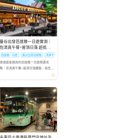
瀏覽7
曼谷出發芭達雅一日遊實測｜
包清真午餐+屋頂日落 超抵玩
法不踩雷
芭達雅一日遊
曼谷出發芭達雅
清真午餐芭達雅
港澳遊客適用的芭達雅一日遊預選攻
略，含清真午餐+屋頂日落體驗，高性價
比行程選品技巧分享
瀏覽13
永東巴士香港新界門店地址及