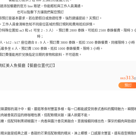
過添加餐廳的官方 line 賬號，你能輕松與工作人員溝通。
也可以點擊下方讓我們幫您預訂
小時預訂是基本要求，若在節假日或旅遊旺季，強烈建議提前 7 天預訂。
ne 上，工作人員會清晰告知不同座位區域的預訂規則和費用抵扣詳情。
殊位置如 m3 和 e1 可坐 2 - 3 人），預訂費 2800 泰銖，可抵扣 2500 泰銖餐費，限時 3 
時；
2 人，b12 - b17 座位適合 8 - 9 人，預訂費 3800 泰銖，抵扣 3500 泰銖餐費，同樣限時 3 小時
區最多坐 4 人，預訂費 1300 泰銖，抵扣 1000 泰銖餐費，限時 3 小時。
預訂費僅能用於兌換指定日期的食物和飲料，不可退款。
網紅美人魚餐廳【餐廳位置代訂】
313
HKD
預訂
酸辣濃郁的湯汁中，蝦、蘑菇等食材豐富多樣，每一口都能感受到泰式香料的獨特魅力，瞬間
雞肉被香氣四溢的綠咖喱包裹，搭配軟糯米飯，讓人欲罷不能。
裏嫩，搭配特制黑胡椒醬汁，肉香與醬汁香完美融合。意面燴蝦同樣出色，彈牙的蝦肉與勁道
果糯米飯是經典之選，香甜的芒果搭配軟糯的糯米，淋上椰漿，口感層次豐富。還有造型精致