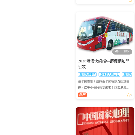
接：「龍打龍，鳳打鳳，龍打鳳，十八
招三十六套，真槍實彈，精彩...
瀏覽9
2026港澳快線端午節假期加開
班次
港澳快線車票
港珠澳大橋巴士
港澳快線
端午節來啦！澳門端午節賽龍舟精彩連
連，端午小長假就要來啦！想去港澳兩
地感受賽龍舟的熱血激情？「港澳快
1
線」貼心安排：2026年6月19日到6月21
日特意加開臨時班次，讓你往...