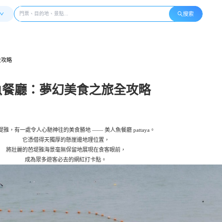
搜索
全攻略
魚餐廳：夢幻美食之旅全攻略
雅，有一處令人心馳神往的美食勝地 —— 美人魚餐廳 pattaya。
它憑借得天獨厚的懸崖邊地理位置，
將壯麗的芭堤雅海景毫無保留地展現在食客眼前，
成為眾多遊客必去的網紅打卡點。