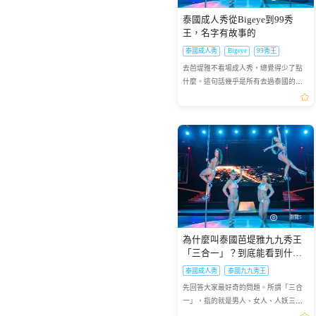
測必食冰鎮海鮮、即切...
展的潛能，同時促進了城市...
2026.11.24-25清邁CAD天燈節
廣州融創大馬戲門票
戲。去澳門睇《水舞間》，買最貴嘅位
門票｜含萬人放飛+蘭納晚餐
一定最好？定係揀平位性價...
泰國成人秀從Bigeye到99秀
+全車接送
1171
63
王，名字有故事的
HKD
HKD
起
起
18:00前可訂今天
可預訂2026-11-24
泰國成人秀
Bigeye
99秀王
去芭堤雅不看場成人秀，總覺得少了點
什麼。這句話幾乎是所有去過泰國的人
會跟你說的。而「99秀王」九九秀王，
就是那個被討論最多、評價最兩極、卻
也讓最多人「睜大眼睛」的...
瀏覽5
為什麼叫泰國芭堤雅九九秀王
「三合一」？到底能看到什
麼？
泰國成人秀
泰國九九秀王
先回答大家最好奇的問題。所謂「三合
一」，指的就是男人、女人、人妖三種
表演者的組合。官方宣傳語說得更直