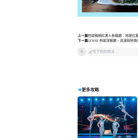
上一篇
芭堤雅網紅美人魚餐廳：地理位
下一篇
GOSSE 熱氣球餐廳，浪漫與熱
头
更多攻略
瀏覽11
瀏覽3
瀏覽3
瀏覽2
瀏覽8
瀏覽1
瀏覽2
瀏覽3
【2026 澳門新葡京日夜自助
睇水舞間千幾蚊值唔值？A區B
🇭🇰再唔搶就真係無啦！
澳門地鐵圖輕軌高清版大圖
2027釜山&慶州櫻花節保姆級
清邁必玩🔥X-Centre卡丁車實
清遠長隆超讚👍動物大越野三
濟州島超夯隱藏景點💯藝術馬
餐】不用 $200 港幣食到五星級
區邊個好？即睇網民「濕身」
2026.8.7一生必看神明花火&山
（2026年最新）
攻略｜行程避坑+遊玩建議總整
測 超抵預訂避坑指南
大生態區遊玩細節全公開
戲團預定全攻略
Buffet！最新午餐/晚餐價錢、
與視角避坑指南！
梨巨峰暢吃盛宴一日遊（9人成
理
2026 澳門平價 Buffet 激推！位於澳門半
各位準備 8 月衝日本嘅香港朋友，聽我
澳門地鐵圖輕軌高清版大圖（2026年最
澳門水舞間座位表
釜山慶州櫻花節
2027春季賞櫻
慶州世界
清邁自由行
清遠長隆
濟州馬戲世界
動物大越野
泰國清邁遊玩
韓國馬戲表演
廣東自由行
清邁親子活動
濟州室內景
必食海鮮與厚切刺身攻略
團）🎆🍇
島市中心的新葡京酒店「日夜自助餐」
講句真話：2026 年 8 月 7 日（星期五）
新），澳門輕軌系統是一種低碳綠色集
水舞間以全新升級的舞台效果與驚險刺
2027釜山慶州櫻花節遊玩避坑指南，彙
港澳遊客親測清邁X-Centre越野卡丁車套
台灣遊客實拍分享清遠長隆動物大越野
濟州島必訪藝術馬戲團預定攻略，包含
全新登場，經 HopeTrip 預訂午餐最低
呢一日嘅行程，如果你仲未訂，就真係
體交通運輸工具，從環境和經濟上為地
激的高空特技震撼回歸，是去澳門自由
總行程注意事項、景點選擇建議，幫你
票選購攻略，附預訂避坑技巧，超抵玩
遊玩細節，三大生態區亮點、拍照技巧
場次時間、交通方式、適合人羣等實用
HKD 141 起，成人更不用 $200！內文實
要快手喇！
區提供可持續發展的動力，激活區域發
行、親子遊或情侶約會不容錯過的重頭
規劃完美春日賞櫻之旅
適合全家出遊
一次看懂。
信息，全年都能玩不受天氣影響
2
1
瀏覽1