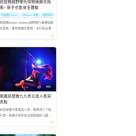
芭提雅越野摩托保姆級避坑指
南✅新手也能安全體驗
芭提雅Enduro
Madness攻略
越野摩托避坑
芭提雅Enduro Madness越野騎行後總結避
坑指南，實用建議全整理，出行前必看
瀏覽4
泰國芭堤雅九九秀王成人表演
亮點
去芭堤雅不看場成人秀，總覺得少了點
什麼。這幾乎是所有去過泰國的人都會
告訴你的話。今天要聊的，就是這張泰
國芭堤雅九九秀王成人表演門票（原
Bigeye三合一），從預訂到入...