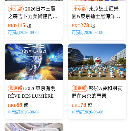
2026日本三鷹
東京迪士尼樂
東京都
東京都
之森吉卜力美術館門票
園&東京迪士尼海洋門
（LAWSON取票/電子
票
115
278
HKD
起
HKD
起
憑證）
可預訂2026-09-02
可預訂2026-08-08
2026東京有明
哆啦A夢和朋友
東京都
東京都
RÊVE DES LUMIÈRES
們在東京的門票
光之夢門票【免排隊免
（100% Doraemon &
59
78
HKD
起
HKD
起
換票】
Friends in Tokyo ）
可預訂2026-08-08
可預訂2026-08-08