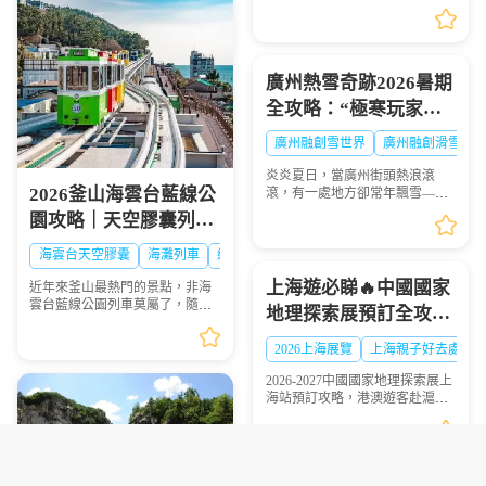
地多個城市的服務。是香港五大
直通過境巴士公司之一。以下整
理永東巴士香港新界門店地址及
營業時間供大家出行參...
廣州熱雪奇跡2026暑期
全攻略：“極寒玩家
Online”盛大啟幕，-6℃
廣州融創雪世界
廣州融創滑雪票
解鎖最酷夏天
炎炎夏日，當廣州街頭熱浪滾
2026釜山海雲台藍線公
滾，有一處地方卻常年飄雪——
廣州熱雪奇跡（原廣州融創雪世
園攻略｜天空膠囊列
界）正以-4℃至-6℃的恒溫，為
車、海岸列車線上預約
華南地區帶來獨一無二的冰雪避
海雲台天空膠囊
海灘列車
網紅打卡
暑體驗。2026年7月9日，...
步驟圖解
上海遊必睇🔥中國國家
近年來釜山最熱門的景點，非海
雲台藍線公園列車莫屬了，隨著
地理探索展預訂全攻略
列車緩慢前行，眺望一望無際的
超抵玩
海景，可說是相當療癒，不僅是
2026上海展覽
上海親子好去處
國外旅客爭相前往的景點，在韓
國當地也是人氣景點，...
2026-2027中國國家地理探索展上
海站預訂攻略，港澳遊客赴滬觀
展必看，門票類型、兑換須知一
文理清