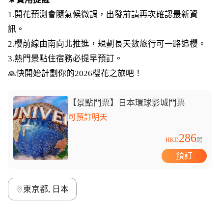
1.開花預測會隨氣候微調，出發前請再次確認最新資
訊。
2.櫻前線由南向北推進，規劃長天數旅行可一路追櫻。
3.熱門景點住宿務必提早預訂。
🙏快開始計劃你的2026櫻花之旅吧！
【景點門票】日本環球影城門票
可預訂明天
286
HKD
起
預訂
東京都, 日本