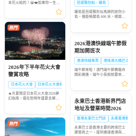
秘境遊玩攻略
本花火給的！😭❤️如果你一生一
芭堤雅包船、薩島
定要看一次日本的煙火，這份
薩島是芭堤雅形似馬蹄的迷你小
「2026夏日必去日本花火天花板
島，僅距格蘭島 600 米，總面積
排行榜」趕緊點讚收藏🌟！每一
0.05 平方千米，坐擁優質珊瑚礁
場都是視覺盛宴，錯過...
海域，海面風浪平緩、海水清
澈，非常適合浮潛愛好者下海觀
賞多彩珊瑚與熱帶魚群...
2026港澳快線端午節假
期加開班次
港澳快線車票
港珠澳大橋巴士
2026年下半年花火大會
端午節來啦！澳門端午節賽龍舟
鑒賞攻略
精彩連連，端午小長假就要來
啦！想去港澳兩地感受賽龍舟的
熱血激情？「港澳快線」貼心安
日本花火大會
日本花火大會線路
排：2026年6月19日到6月21日特
🔥炎夏限定日本花火大會2026夢
意加開臨時班次，讓你往...
幻指南，還在愁明年盛夏去哪
永東巴士香港新界門店
玩？快收下這份日本花火大會清
地址及營業時間2026
單！浪漫與震撼並存，錯過等一
年💫
香港永東巴士門店
永東香港新界
永東巴士是香港主要的跨境巴士
運營商之一，提供連接香港與內