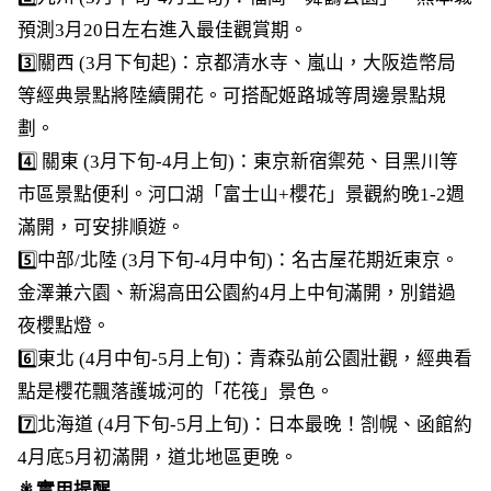
預測3月20日左右進入最佳觀賞期。
3️⃣關西 (3月下旬起)：京都清水寺、嵐山，大阪造幣局
等經典景點將陸續開花。可搭配姬路城等周邊景點規
劃。
4️⃣ 關東 (3月下旬-4月上旬)：東京新宿禦苑、目黑川等
市區景點便利。河口湖「富士山+櫻花」景觀約晚1-2週
滿開，可安排順遊。
5️⃣中部/北陸 (3月下旬-4月中旬)：名古屋花期近東京。
金澤兼六園、新潟高田公園約4月上中旬滿開，別錯過
夜櫻點燈。
6️⃣東北 (4月中旬-5月上旬)：青森弘前公園壯觀，經典看
點是櫻花飄落護城河的「花筏」景色。
7️⃣北海道 (4月下旬-5月上旬)：日本最晚！劄幌、函館約
4月底5月初滿開，道北地區更晚。
🎇實用提醒