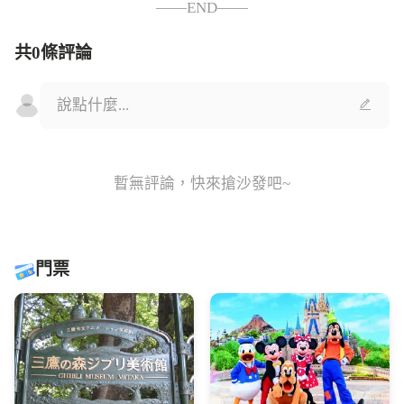
——END——
共0條評論
暫無評論，快來搶沙發吧~
門票