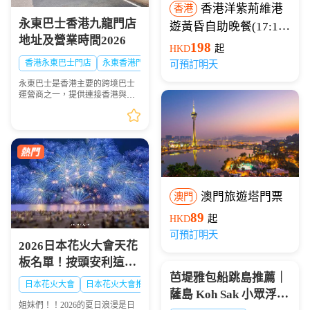
香港洋紫荊維港
香港
永東巴士香港九龍門店
遊黃昏自助晚餐(17:15
地址及營業時間2026
開船)
198
HKD
起
香港永東巴士門店
永東香港門店
可預訂明天
永東巴士是香港主要的跨境巴士
運營商之一，提供連接香港與內
地多個城市的服務。是香港五大
直通過境巴士公司之一。以下整
理永東巴士香港九龍門店地址及
營業時間供大家出行參...
澳門旅遊塔門票
澳門
89
HKD
起
可預訂明天
2026日本花火大會天花
板名單！按頭安利這8
芭堤雅包船跳島推薦｜
大絕美現場，浪漫一整
日本花火大會
日本花火大會推薦
日本夏日花火大會
薩島 Koh Sak 小眾浮潛
夏！🎆✨
姐妹們！！2026的夏日浪漫是日