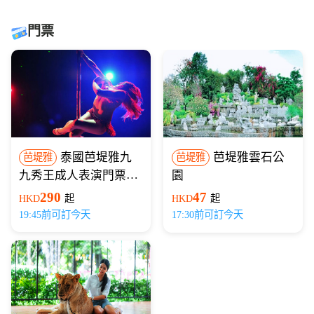
門票
泰國芭堤雅九
芭堤雅雲石公
芭堤雅
芭堤雅
九秀王成人表演門票
園
(原Bigeye三合一)
290
47
HKD
起
HKD
起
19:45前可訂今天
17:30前可訂今天