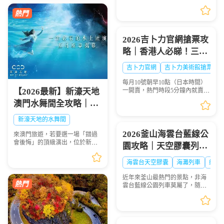
玩？快收下這份日本花火大會清
場都是視覺盛宴，錯過...
單！浪漫與震撼並存，錯過等一
年💫
2026吉卜力官網搶票攻
略｜香港人必睇！三鷹
之森吉卜力美術館門票
吉卜力官網
吉卜力美術館搶票
點買？官網冇飛點算
每月10號朝早10點（日本時間）
好？
【2026最新】新濠天地
一開賣，熱門時段5分鐘內就賣晒
——唔係演唱會飛，而係三鷹之
澳門水舞間全攻略｜演
森吉卜力美術館嘅門票。作為宮
出介紹、門票購買、座
崎駿動畫迷嘅聖地，三鷹之森吉
新濠天地的水舞間
卜力美術館係每個去東...
位表選座技巧，一生必
2026釜山海雲台藍線公
來澳門旅遊，若要選一場「錯過
看的水上盛宴
會後悔」的頂級演出，位於新濠
園攻略｜天空膠囊列
天地的水舞間（House of Dancing
車、海岸列車線上預約
Water） 絕對是首選！這場耗資超
海雲台天空膠囊
海灘列車
網紅
過20億人民幣打造的水上匯演，
步驟圖解
以震撼的特技、魔...
近年來釜山最熱門的景點，非海
雲台藍線公園列車莫屬了，隨著
列車緩慢前行，眺望一望無際的
海景，可說是相當療癒，不僅是
國外旅客爭相前往的景點，在韓
國當地也是人氣景點，...