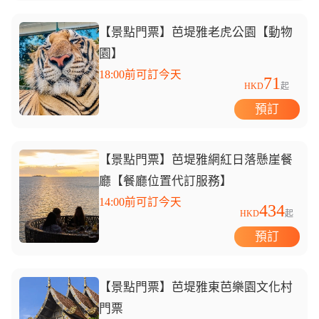
【景點門票】芭堤雅老虎公園【動物
園】
18:00前可訂今天
71
HKD
起
預訂
【景點門票】芭堤雅網紅日落懸崖餐
廳【餐廳位置代訂服務】
14:00前可訂今天
434
HKD
起
預訂
【景點門票】芭堤雅東芭樂園文化村
門票