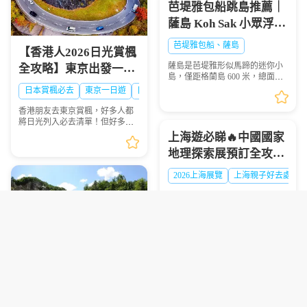
芭堤雅包船跳島推薦｜
薩島 Koh Sak 小眾浮潛
秘境遊玩攻略
芭堤雅包船、薩島
【香港人2026日光賞楓
薩島是芭堤雅形似馬蹄的迷你小
全攻略】東京出發一日
島，僅距格蘭島 600 米，總面積
遊景點、時間、交通一
0.05 平方千米，坐擁優質珊瑚礁
日本賞楓必去
東京一日遊
日光攻略
海域，海面風浪平緩、海水清
次睇晒🍁
澈，非常適合浮潛愛好者下海觀
香港朋友去東京賞楓，好多人都
賞多彩珊瑚與熱帶魚群...
將日光列入必去清單！但好多港
澳遊客踩坑：自由行搭 JR 去日光
上海遊必睇🔥中國國家
要不停轉車，紅葉季列車爆滿搶
地理探索展預訂全攻略
位難；想自駕，單人租車成本
高，紅葉旺季山區車位...
超抵玩
2026上海展覽
上海親子好去處
2026-2027中國國家地理探索展上
海站預訂攻略，港澳遊客赴滬觀
展必看，門票類型、兑換須知一
文理清
保姆級坡州1天2夜露營
2027釜山慶州櫻花節攻
包車遊避坑指南 看完少
略｜超抵拼團行程懶人
走彎路
京畿道旅遊攻略
韓國包車旅遊
DMZ旅遊注意事項
包 避坑必看
釜山慶州櫻花節
2027韓國櫻花