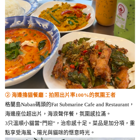
② 海邊擼貓餐廳：拍照出片率100%的氛圍王者
格蘭島Naban碼頭的Fat Submarine Cafe and Restaurant，
海邊座位超出片，海浪聲伴餐，氛圍感拉滿。
3只溫順小貓當“門迎”，治愈感十足。菜品是加分項，重
點享受海風、陽光與貓咪的愜意時光。