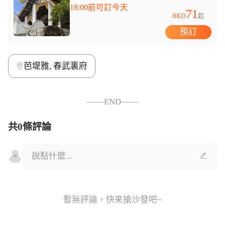
18:00前可訂今天
71
HKD
起
預訂
芭堤雅, 春武裏府
——END——
共0條評論
暫無評論，快來搶沙發吧~