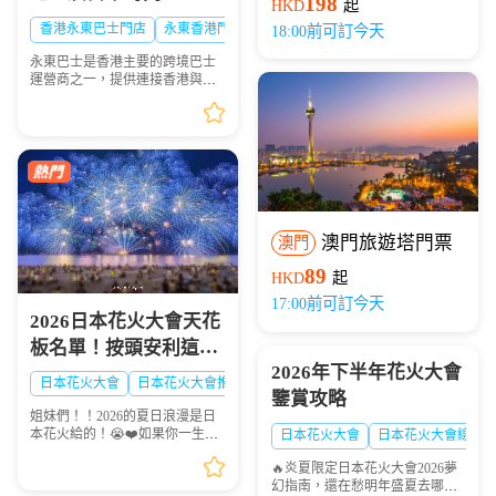
198
HKD
起
香港永東巴士門店
永東香港門店
18:00前可訂今天
永東巴士是香港主要的跨境巴士
運營商之一，提供連接香港與內
地多個城市的服務。是香港五大
直通過境巴士公司之一。以下整
理永東巴士香港九龍門店地址及
營業時間供大家出行參...
澳門旅遊塔門票
澳門
89
HKD
起
17:00前可訂今天
2026日本花火大會天花
板名單！按頭安利這8
2026年下半年花火大會
大絕美現場，浪漫一整
日本花火大會
日本花火大會推薦
日本夏日花火大會
鑒賞攻略
夏！🎆✨
姐妹們！！2026的夏日浪漫是日
本花火給的！😭❤️如果你一生一
日本花火大會
日本花火大會線路
定要看一次日本的煙火，這份
🔥炎夏限定日本花火大會2026夢
「2026夏日必去日本花火天花板
幻指南，還在愁明年盛夏去哪
排行榜」趕緊點讚收藏🌟！每一