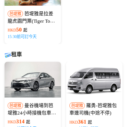
芭堤雅是拉差
芭堤雅
龍虎園門票(Tiger Topia
Sriracha Zoo)
50
HKD
起
15:30前可訂今天
租車
曼谷機場到芭
羅勇-芭堤雅包
芭堤雅
芭堤雅
堤雅24小時接機包車服
車連司機(中途不停)
務
314
361
HKD
起
HKD
起