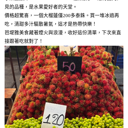
見的品種，是水果愛好者的天堂。
價格超驚喜，一個大榴蓮僅200多泰銖。買一堆冰過再
吃，清甜多汁驅散暑氣，這才是熱帶快樂！
芭堤雅美食藏著煙火與浪漫，收好這份清單，下次來直
接跟著吃就對了！