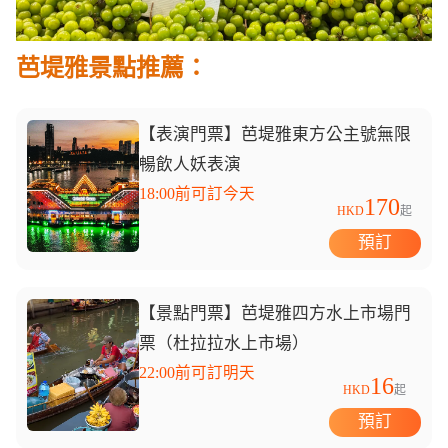
芭堤雅景點推薦：
【表演門票】芭堤雅東方公主號無限
暢飲人妖表演
18:00前可訂今天
170
HKD
起
預訂
【景點門票】芭堤雅四方水上市場門
票（杜拉拉水上市場）
22:00前可訂明天
16
HKD
起
預訂