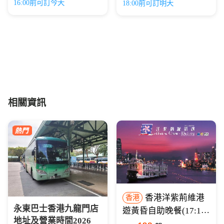
16:00前可訂今天
18:00前可訂明天
相關資訊
香港洋紫荊維港
香港
永東巴士香港九龍門店
遊黃昏自助晚餐(17:15
地址及營業時間2026
開船)