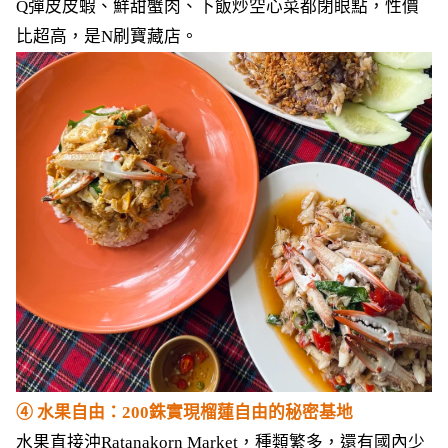
Q彈皮皮蝦、鮮甜蟹肉、下飯炒空心菜都閉眼點，性價
比超高，是N刷寶藏店。
④ 水果自由：200銖實現榴蓮自由的秘密基地
水果直接沖Ratanakorn Market，種類繁多，還有國內少