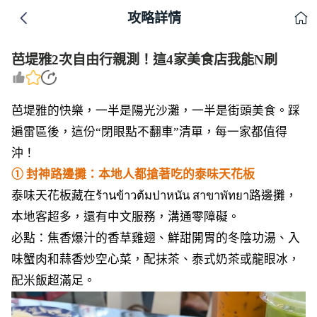
攻略詳情
芭堤雅2次自由行親測！這4家美食店我能N刷
芭堤雅的快樂，一半是陽光沙灘，一半是街頭美食。踩
遍雷區後，這份“閉眼點不翻車”清單，每一家都值得
沖！
① 封神路邊攤：本地人都搶著吃的泰味天花板
泰味天花板藏在ร้านข้าวต้มปาหนัน สาขาพัทยา路邊攤，
本地客超多，還有中文服務，溝通零障礙。
必點：焦香爆汁的香草雞翅、鮮甜開胃的冬陰功湯、入
味蟹肉和蒜香炒空心菜，配抹茶、泰式奶茶或龍眼冰，
配米飯超滿足。