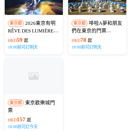
2026東京有明
哆啦A夢和朋友
東京都
東京都
RÊVE DES LUMIÈRES
們在東京的門票
光之夢門票【免排隊免
（100% Doraemon &
59
78
HKD
起
HKD
起
換票】
Friends in Tokyo ）
18:00前可訂明天
18:00前可訂明天
東京歡樂城門
東京都
票
157
HKD
起
18:00前可訂今天