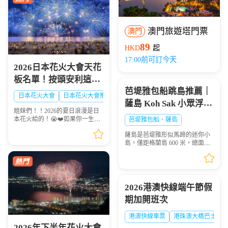
澳門旅遊塔門票
澳門
89
HKD
起
17:00前可訂今天
2026日本花火大會天花
板名單！按頭安利這8
芭堤雅包船跳島推薦｜
大絕美現場，浪漫一整
日本花火大會
日本花火大會推薦
日本夏日花火大會
薩島 Koh Sak 小眾浮潛
夏！🎆✨
姐妹們！！2026的夏日浪漫是日
秘境遊玩攻略
本花火給的！😭❤️如果你一生一
芭堤雅包船、薩島
定要看一次日本的煙火，這份
薩島是芭堤雅形似馬蹄的迷你小
「2026夏日必去日本花火天花板
島，僅距格蘭島 600 米，總面積
排行榜」趕緊點讚收藏🌟！每一
0.05 平方千米，坐擁優質珊瑚礁
場都是視覺盛宴，錯過...
海域，海面風浪平緩、海水清
澈，非常適合浮潛愛好者下海觀
賞多彩珊瑚與熱帶魚群...
2026港澳快線端午節假
期加開班次
港澳快線車票
港珠澳大橋巴士
2026年下半年花火大會