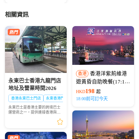
相關資訊
香港洋紫荊維港
香港
永東巴士香港九龍門店
遊黃昏自助晚餐(17:15
地址及營業時間2026
開船)
198
HKD
起
香港永東巴士門店
永東香港門店
18:00前可訂今天
永東巴士是香港主要的跨境巴士
運營商之一，提供連接香港與內
地多個城市的服務。是香港五大
直通過境巴士公司之一。以下整
理永東巴士香港九龍門店地址及
營業時間供大家出行參...