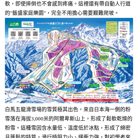
軟，卽使摔倒也不會感到疼痛。這裡還有帶自動人行道
的"飯盛家庭樂園"，完全不用擔心需要艱難爬坡。
白馬五龍滑雪場的雪質極其出色，來自日本海一側的粉
雪落在海拔3,000米的阿爾卑斯山上，形成了鬆軟乾燥的
粉雪。這種雪因含水量低、溫度低於冰點，形成了綿密
且蓬鬆的特質，滑行時阻力小、緩衝力強，對初學者來