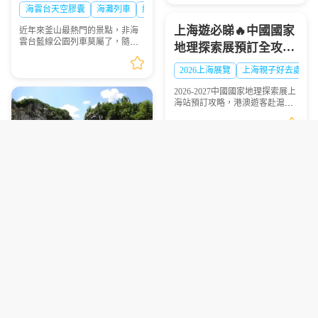
車、海岸列車線上預約
華南地區帶來獨一無二的冰雪避
海雲台天空膠囊
海灘列車
網紅打卡
暑體驗。2026年7月9日，...
步驟圖解
上海遊必睇🔥中國國家
近年來釜山最熱門的景點，非海
雲台藍線公園列車莫屬了，隨著
地理探索展預訂全攻略
列車緩慢前行，眺望一望無際的
超抵玩
海景，可說是相當療癒，不僅是
2026上海展覽
上海親子好去處
國外旅客爭相前往的景點，在韓
國當地也是人氣景點，...
2026-2027中國國家地理探索展上
海站預訂攻略，港澳遊客赴滬觀
展必看，門票類型、兑換須知一
文理清
2027釜山慶州櫻花節攻
保姆級坡州1天2夜露營
略｜超抵拼團行程懶人
包車遊避坑指南 看完少
包 避坑必看
釜山慶州櫻花節
2027韓國櫻花
走彎路
京畿道旅遊攻略
韓國包車旅遊
DMZ旅遊注意事項
港澳旅客視角分享2027釜山慶州
彙整坡州1天2夜露營包車遊全程
櫻花節拼團預訂技巧，附接載點
實用避坑建議，為計劃前往的遊
選擇、行程亮點等實用乾貨，幫
客提供清晰的行程規劃參考。
你避坑省錢
澳門旅遊必吃！夯爆平
價自助餐實測指南✨