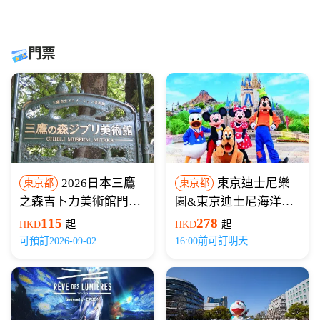
門票
2026日本三鷹
東京迪士尼樂
東京都
東京都
之森吉卜力美術館門票
園&東京迪士尼海洋門
（LAWSON取票/電子
票
115
278
HKD
起
HKD
起
憑證）
可預訂2026-09-02
16:00前可訂明天