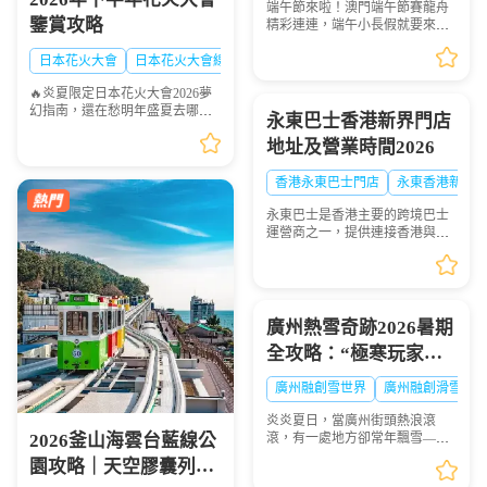
端午節來啦！澳門端午節賽龍舟
鑒賞攻略
精彩連連，端午小長假就要來
啦！想去港澳兩地感受賽龍舟的
熱血激情？「港澳快線」貼心安
日本花火大會
日本花火大會線路
排：2026年6月19日到6月21日特
🔥炎夏限定日本花火大會2026夢
意加開臨時班次，讓你往...
幻指南，還在愁明年盛夏去哪
永東巴士香港新界門店
玩？快收下這份日本花火大會清
地址及營業時間2026
單！浪漫與震撼並存，錯過等一
年💫
香港永東巴士門店
永東香港新界
永東巴士是香港主要的跨境巴士
運營商之一，提供連接香港與內
地多個城市的服務。是香港五大
直通過境巴士公司之一。以下整
理永東巴士香港新界門店地址及
營業時間供大家出行參...
廣州熱雪奇跡2026暑期
全攻略：“極寒玩家
Online”盛大啟幕，-6℃
廣州融創雪世界
廣州融創滑雪票
解鎖最酷夏天
炎炎夏日，當廣州街頭熱浪滾
2026釜山海雲台藍線公
滾，有一處地方卻常年飄雪——
廣州熱雪奇跡（原廣州融創雪世
園攻略｜天空膠囊列
界）正以-4℃至-6℃的恒溫，為