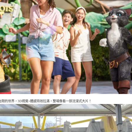
形金剛的世界，3D視覺+體感特效拉滿，整場像看一部沈浸式大片！