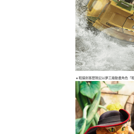
🔸鞋貓劍客歷險記以夢工廠動畫角色「