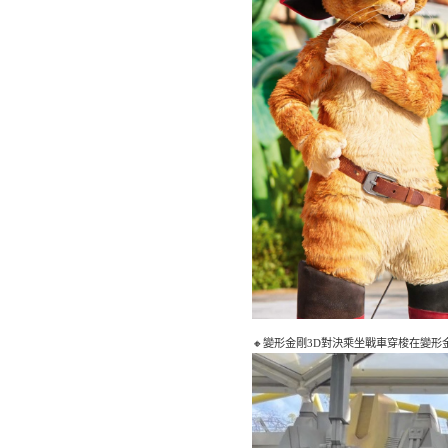
🔸變形金剛3D對決乘坐戰車穿梭在變