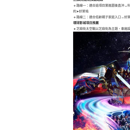
🔹路線一：適合追項目黨進園後直沖→
約➤好萊塢
🔹路線二：適合低齡親子家庭入口→好
環球影城項目推薦
🔸芝麻街太空戰以芝麻街為主題，車廂