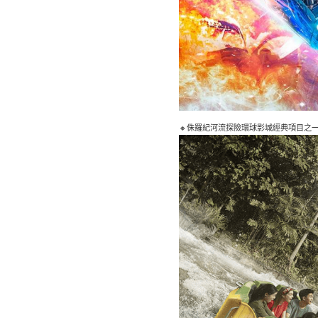
🔸侏羅紀河流探險環球影城經典項目之