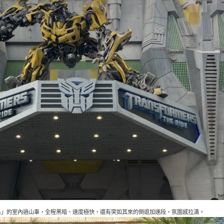
系」的室內過山車，全程黑暗、速度極快，還有突如其來的倒退加速段，氛圍感拉滿。