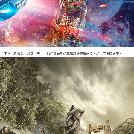
一！坐上小舟進入「恐龍世界」，沿途會看到仿真恐龍近距離出沒，記得帶上雨衣哦～