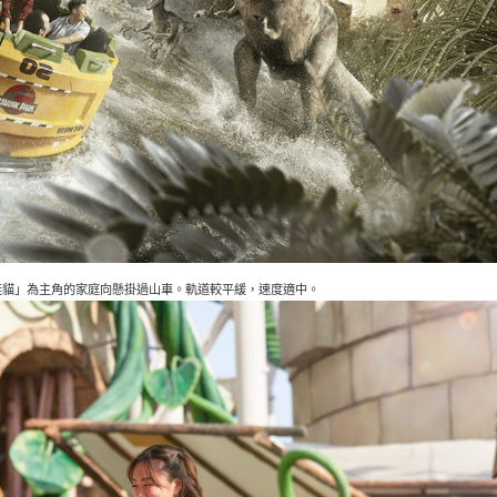
鞋貓」為主角的家庭向懸掛過山車。軌道較平緩，速度適中。