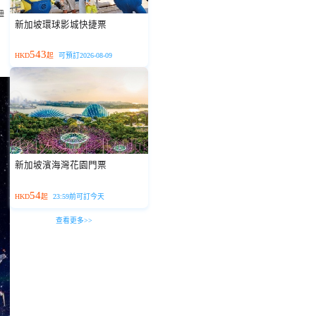
紐
新加坡環球影城快捷票
543
HKD
起
可預訂2026-08-09
新加坡濱海灣花園門票
54
HKD
起
23:59前可訂今天
查看更多>>