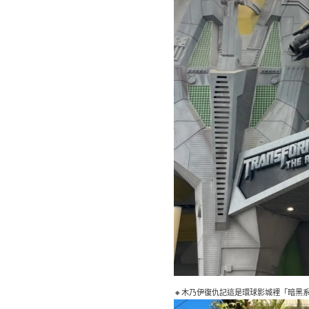
🔸木乃伊復仇記這是環球影城裡「暗黑