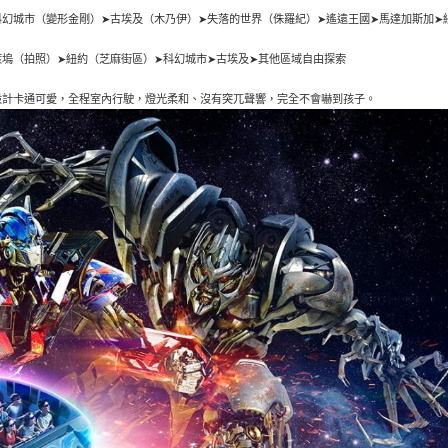
科幻城市（變形金剛）➤古埃及（木乃伊）➤失落的世界（侏羅紀）➤遙遠王國➤馬達加斯加➤
萊塢（拍照）➤紐約（芝麻街區）➤科幻城市➤古埃及➤其他區域自由探索
設計卡通可愛，全程室內行駛，燈光柔和、沒有突兀聲響，完全不會嚇到孩子。