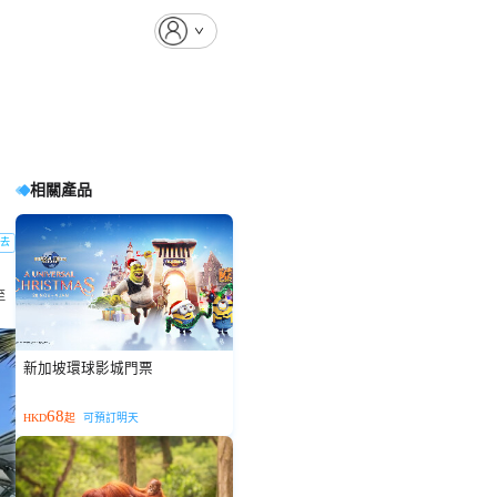
相關產品
去
至
新加坡環球影城門票
68
HKD
起
可預訂明天