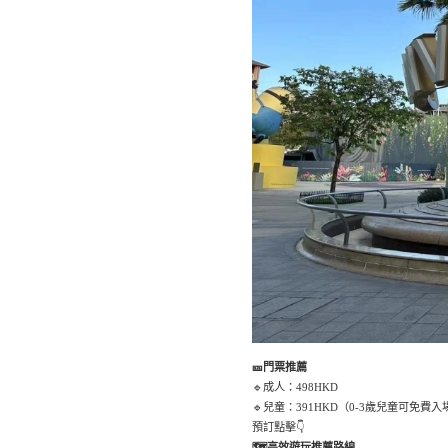
🎫門票推薦
🔹成人：498HKD
🔹兒童：391HKD（0-3歲兒童可免費入
預訂點擊👇
🗺高效遊玩推薦路線