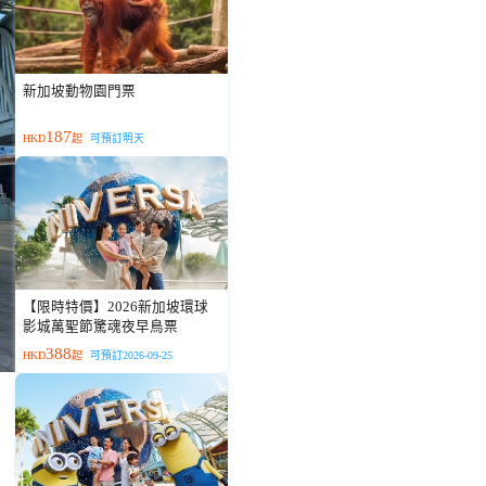
新加坡動物園門票
187
HKD
起
可預訂明天
【限時特價】2026新加坡環球
影城萬聖節驚魂夜早鳥票
388
HKD
起
可預訂2026-09-25