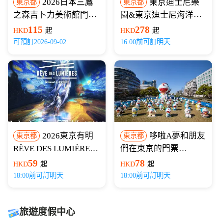
2026日本三鷹
東京迪士尼樂
東京都
東京都
之森吉卜力美術館門票
園&東京迪士尼海洋門
（LAWSON取票/電子
票
115
278
HKD
起
HKD
起
憑證）
可預訂2026-09-02
16:00前可訂明天
2026東京有明
哆啦A夢和朋友
東京都
東京都
RÊVE DES LUMIÈRES
們在東京的門票
光之夢門票【免排隊免
（100% Doraemon &
59
78
HKD
起
HKD
起
換票】
Friends in Tokyo ）
18:00前可訂明天
18:00前可訂明天
旅遊度假中心