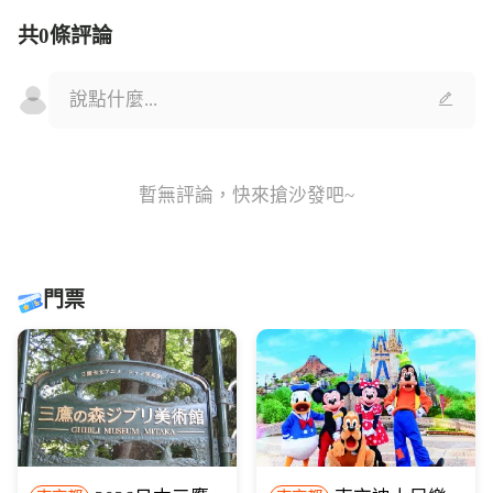
共0條評論
暫無評論，快來搶沙發吧~
門票