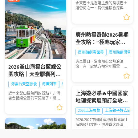
永東巴士是香港主要的跨境巴士
運營商之一，提供連接香港與內
地多個城市的服務。是香港五大
直通過境巴士公司之一。以下整
理永東巴士香港新界門店地址及
營業時間供大家出行參...
廣州熱雪奇跡2026暑期
全攻略：“極寒玩家
Online”盛大啟幕，-6℃
廣州融創雪世界
廣州融創滑雪票
解鎖最酷夏天
炎炎夏日，當廣州街頭熱浪滾
2026釜山海雲台藍線公
滾，有一處地方卻常年飄雪——
廣州熱雪奇跡（原廣州融創雪世
園攻略｜天空膠囊列
界）正以-4℃至-6℃的恒溫，為
車、海岸列車線上預約
華南地區帶來獨一無二的冰雪避
海雲台天空膠囊
海灘列車
網紅打卡
暑體驗。2026年7月9日，...
步驟圖解
上海遊必睇🔥中國國家
近年來釜山最熱門的景點，非海
雲台藍線公園列車莫屬了，隨著
地理探索展預訂全攻略
列車緩慢前行，眺望一望無際的
超抵玩
海景，可說是相當療癒，不僅是
2026上海展覽
上海親子好去處
國外旅客爭相前往的景點，在韓
國當地也是人氣景點，...
2026-2027中國國家地理探索展上
海站預訂攻略，港澳遊客赴滬觀
展必看，門票類型、兑換須知一
文理清