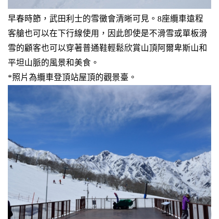
早春時節，武田利士的雪黴會清晰可見。8座纜車遠程
客艙也可以在下行線使用，因此卽使是不滑雪或單板滑
雪的顧客也可以穿著普通鞋輕鬆欣賞山頂阿爾卑斯山和
平坦山脈的風景和美食。
*照片為纜車登頂站屋頂的觀景臺。