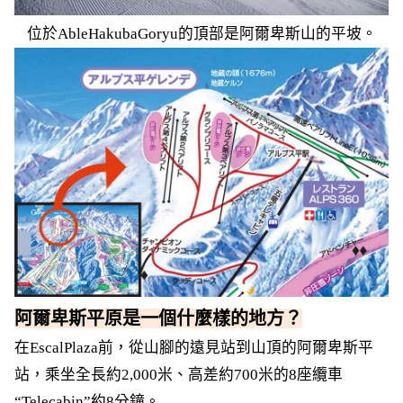
位於AbleHakubaGoryu的頂部是阿爾卑斯山的平坡。
阿爾卑斯平原是一個什麼樣的地方？
在EscalPlaza前，從山腳的遠見站到山頂的阿爾卑斯平
站，乘坐全長約2,000米、高差約700米的8座纜車
“Telecabin”約8分鐘。