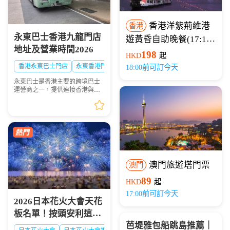
香港洋紫荊維港
香港
永東巴士香港九龍門店
遊黃昏自助晚餐(17:15
地址及營業時間2026
開船)
198
HKD
起
香港永東巴士門店
永東香港門店
18:00前可訂今天
永東巴士是香港主要的跨境巴士
運營商之一，提供連接香港與內
地多個城市的服務。是香港五大
直通過境巴士公司之一。以下整
理永東巴士香港九龍門店地址及
營業時間供大家出行參...
澳門旅遊塔門票
澳門
89
HKD
起
17:00前可訂今天
2026日本花火大會天花
板名單！按頭安利這8
芭堤雅包船跳島推薦｜
大絕美現場，浪漫一整