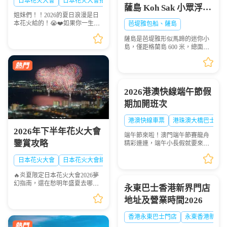
日本花火大會
日本花火大會推薦
日本夏日花火大會
薩島 Koh Sak 小眾浮潛
夏！🎆✨
姐妹們！！2026的夏日浪漫是日
秘境遊玩攻略
本花火給的！😭❤️如果你一生一
芭堤雅包船、薩島
定要看一次日本的煙火，這份
薩島是芭堤雅形似馬蹄的迷你小
「2026夏日必去日本花火天花板
島，僅距格蘭島 600 米，總面積
排行榜」趕緊點讚收藏🌟！每一
0.05 平方千米，坐擁優質珊瑚礁
場都是視覺盛宴，錯過...
海域，海面風浪平緩、海水清
澈，非常適合浮潛愛好者下海觀
賞多彩珊瑚與熱帶魚群...
2026港澳快線端午節假
期加開班次
港澳快線車票
港珠澳大橋巴士
2026年下半年花火大會
端午節來啦！澳門端午節賽龍舟
鑒賞攻略
精彩連連，端午小長假就要來
啦！想去港澳兩地感受賽龍舟的
熱血激情？「港澳快線」貼心安
日本花火大會
日本花火大會線路
排：2026年6月19日到6月21日特
🔥炎夏限定日本花火大會2026夢
意加開臨時班次，讓你往...
幻指南，還在愁明年盛夏去哪
永東巴士香港新界門店
玩？快收下這份日本花火大會清
地址及營業時間2026
單！浪漫與震撼並存，錯過等一
年💫
香港永東巴士門店
永東香港新界