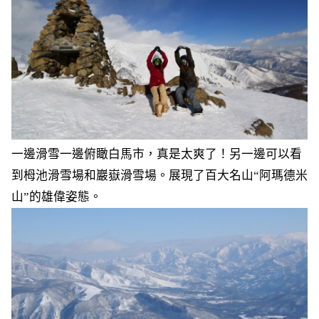
一邊滑雪一邊俯瞰白馬市，真是太爽了！另一邊可以看
到栂池滑雪場和巖嶽滑雪場。展現了百大名山“阿瑪德米
山”的雄偉姿態。