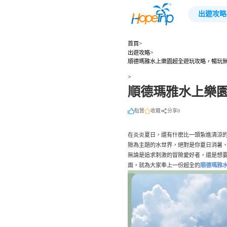
出遊攻略
>
首頁
>
出遊攻略
順德瑪雅水上樂園超全遊玩攻略，暢玩
>
順德瑪雅水上樂
點贊
收藏
分享0
在炎炎夏日，還有什麽比一頭紮進清涼
險為主題的水世界，絕對是你夏日消暑、
無論是追求刺激的冒險愛好者，還是想
面，就為大家奉上一份超全的
順德瑪雅