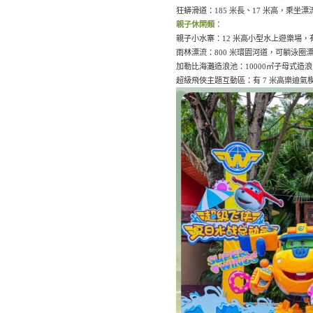
狂蟒滑道：185 米長、17 米高，乘
親子休閑類：
親子小水寨：12 米高小型水上遊樂場
雨林漂流：800 米環園河道，可躺泳
加勒比海灘造浪池：10000㎡子母式
超級飛俠主題互動區：有 7 米高樂迪氣