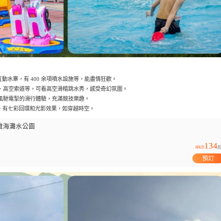
互動水寨，有 400 余項噴水設施等，能盡情狂歡。
藝、高空索道等，可看高空滑稽跳水秀，感受奇幻氛圍。
受風馳電掣的滑行體驗，充滿競技樂趣。
隧道，有七彩回環和光影效果，如穿越時空。
雅海灘水公園
134
HKD
預訂