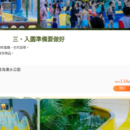
三、入園準備要做好
和吹風機，也可自帶。
可寄存物品。
雅海灘水公園
134
HKD
預訂