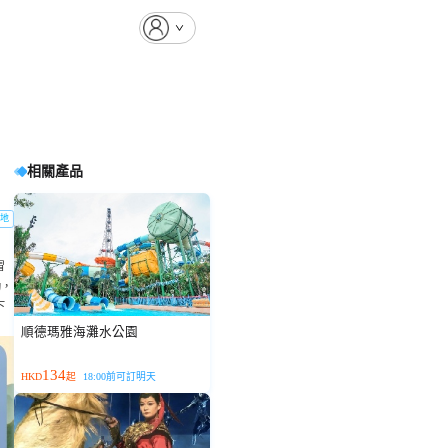
相關產品
地
冒
動，
下
順德瑪雅海灘水公園
134
HKD
起
18:00前可訂明天