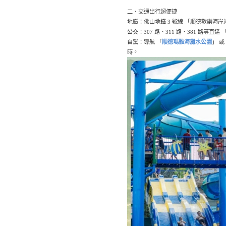
二、交通出行超便捷
地鐵：佛山地鐵 3 號線 「順德歡樂海岸站
公交：307 路、311 路、381 路等直
自駕：導航 「
順德瑪雅海灘水公園
」 或
時。