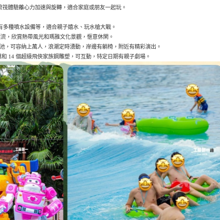
坐漂流筏體驗離心力加速與旋轉，適合家庭或朋友一起玩。
，有多種噴水設備等，適合親子嬉水、玩水槍大戰。
圈漂流，欣賞熱帶風光和瑪雅文化景觀，愜意休閑。
造浪池，可容納上萬人，浪潮定時湧動，岸邊有躺椅，附近有精彩演出。
模和 14 個超級飛俠家族鋼雕塑，可互動，特定日期有親子劇場。