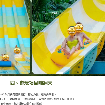
四、遊玩項目嗨翻天
，80 米自由落體式滑行，離心力強，適合勇敢者。
米落差，有 「瞬間跌落」「倒掛俯沖」 等刺激體驗，如海上瘋狂冒險。
激流中旋轉，有升級版大喇叭的刺激感。