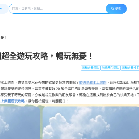
搜索
無憂！
園超全遊玩攻略，暢玩無憂！
順德必去景點
順德熱門景點
順德必去打卡
的水上樂園，盡情享受水花帶來的歡樂更愜意的事呢？
順德瑪雅水上樂園
，這座以加勒比海島
暢玩娛樂的絕佳選擇。這裏不僅有超 20 項全進口的刺激遊樂設施，還有精彩絕倫的演藝活
要享受親子時光的家庭，亦或是尋覓歡樂的朋友聚會，都能在這裏找到屬於自己的快樂天地。
水上樂園遊玩攻略
，讓你輕松暢玩，嗨翻夏日！