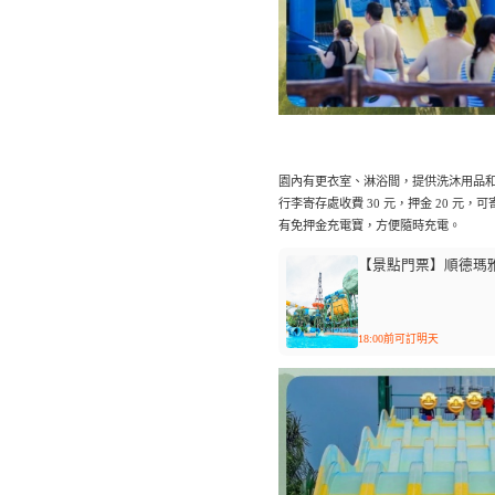
園內有更衣室、淋浴間，提供洗沐用品
行李寄存處收費 30 元，押金 20 元，
有免押金充電寶，方便隨時充電。
【景點門票】順德瑪
18:00前可訂明天