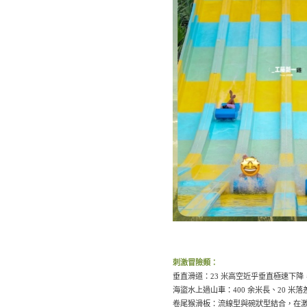
刺激冒險類：
垂直滑道：23 米高空近乎垂直極速下降
海盜水上過山車：400 余米長、20 
卷尾猴滑板：流線型與碗狀型結合，在