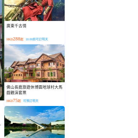
廣東千古情
288
HKD
起
18:00前可訂明天
佛山長鹿旅遊休博園地球村大馬
戲觀演套票
75
HKD
起
可預訂明天
、