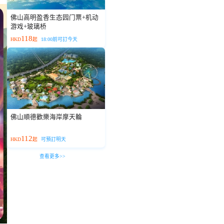
佛山高明盈香生态园门票+机动
游戏+玻璃桥
118
HKD
起
18:00前可訂今天
佛山順德歡樂海岸摩天輪
112
HKD
起
可預訂明天
查看更多>>