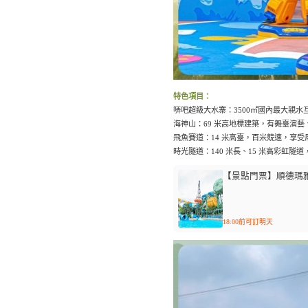
特色項目：
哢吧超級大水寨：3500㎡國內最大親水
海神山：69 米高地標建築，有舞臺演
飛魚賽道：14 米高臺，百米競速，享
時光隧道：140 米長、15 米高彩虹
【景點門票】順德瑪
18:00前可訂明天