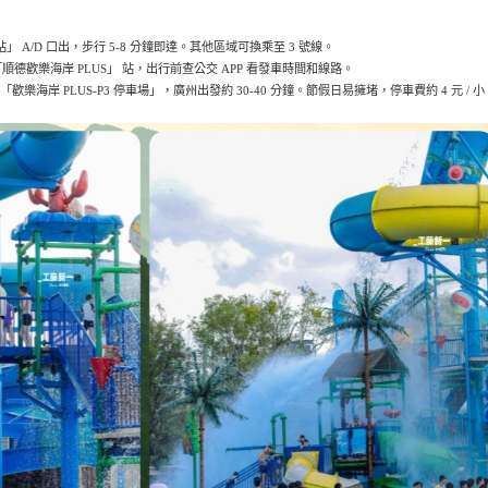
」 A/D 口出，步行 5-8 分鐘即達。其他區域可換乘至 3 號線。
達 「順德歡樂海岸 PLUS」 站，出行前查公交 APP 看發車時間和線路。
 「歡樂海岸 PLUS-P3 停車場」，廣州出發約 30-40 分鐘。節假日易擁堵，停車費約 4 元 / 小