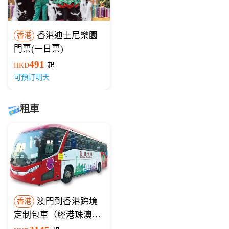
香港迪士尼樂園
香港
門票(一日票)
491
HKD
起
可預訂明天
租車
澳門到香港跨境
香港
定制包車（經港珠澳大
橋）