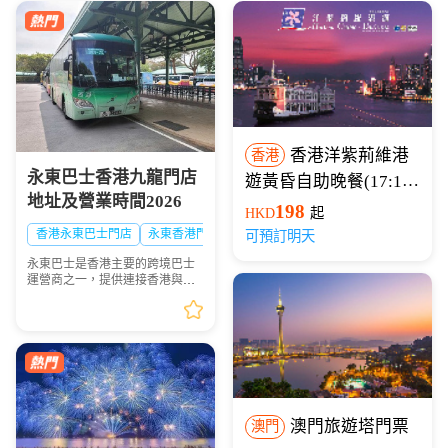
香港洋紫荊維港
香港
永東巴士香港九龍門店
遊黃昏自助晚餐(17:15
地址及營業時間2026
開船)
198
HKD
起
香港永東巴士門店
永東香港門店
可預訂明天
永東巴士是香港主要的跨境巴士
運營商之一，提供連接香港與內
地多個城市的服務。是香港五大
直通過境巴士公司之一。以下整
理永東巴士香港九龍門店地址及
營業時間供大家出行參...
澳門旅遊塔門票
澳門