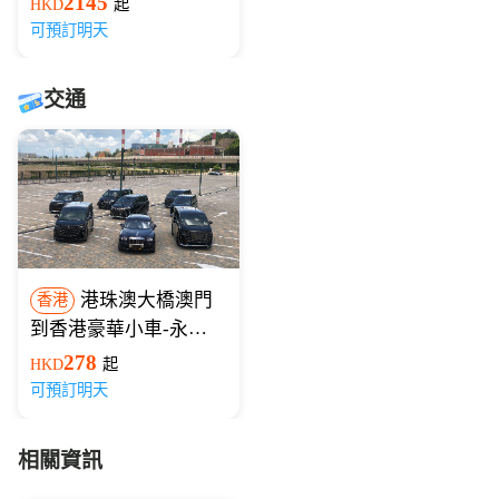
2145
HKD
起
可預訂明天
交通
港珠澳大橋澳門
香港
到香港豪華小車-永東
巴士
278
HKD
起
可預訂明天
相關資訊