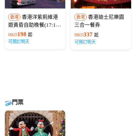
香港洋紫荊維港
香港迪士尼樂園
香港
香港
遊黃昏自助晚餐(17:15
三合一餐券
開船)
198
337
HKD
起
HKD
起
可預訂明天
可預訂明天
門票