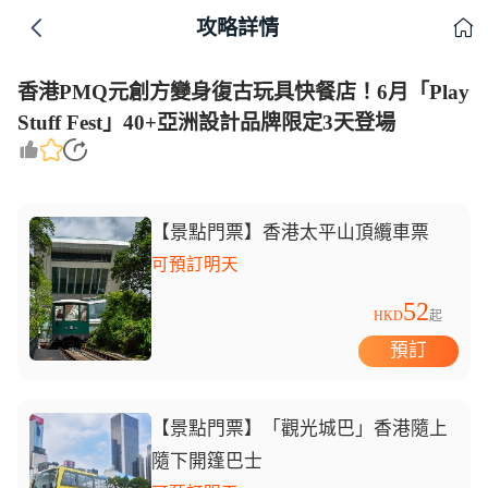
攻略詳情
香港PMQ元創方變身復古玩具快餐店！6月「Play
Stuff Fest」40+亞洲設計品牌限定3天登場
【景點門票】香港太平山頂纜車票
可預訂明天
52
HKD
起
預訂
【景點門票】「觀光城巴」香港隨上
隨下開篷巴士