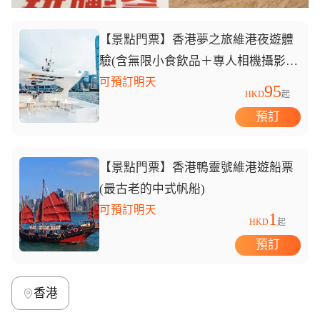
【景點門票】香港夢之旅維港夜遊體
驗(含無限小食飲品＋專人相機攝影
+觀光大使現場介紹）
可預訂明天
95
HKD
起
預訂
【景點門票】香港鴨靈號維港遊船票
(最古老的中式帆船)
可預訂明天
1
HKD
起
預訂
香港