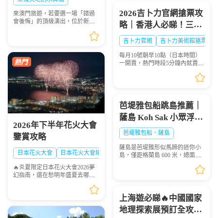
國當地也是人氣景點，...
位表選座技巧，一生必
2026吉卜力官網搶票攻
來澳門旅遊，若要選一場「錯過
看的水上盛宴
會後悔」的頂級演出，位於新濠
略｜香港人必睇！三鷹
天地的水舞間（House of Dancing
之森吉卜力美術館門票
Water） 絕對是首選！這場耗資超
吉卜力官網
吉卜力美術館搶票
過20億人民幣打造的水上匯演，
點買？官網冇飛點算
以震撼的特技、魔...
每月10號朝早10點（日本時間）
好？
一開賣，熱門時段5分鐘內就賣晒
——唔係演唱會飛，而係三鷹之
森吉卜力美術館嘅門票。作為宮
崎駿動畫迷嘅聖地，三鷹之森吉
卜力美術館係每個去東...
芭堤雅包船跳島推薦｜
薩島 Koh Sak 小眾浮潛
2026年下半年花火大會
秘境遊玩攻略
芭堤雅包船、薩島
鑒賞攻略
薩島是芭堤雅形似馬蹄的迷你小
日本花火大會
日本花火大會線路
島，僅距格蘭島 600 米，總面積
0.05 平方千米，坐擁優質珊瑚礁
🔥炎夏限定日本花火大會2026夢
海域，海面風浪平緩、海水清
幻指南，還在愁明年盛夏去哪
澈，非常適合浮潛愛好者下海觀
玩？快收下這份日本花火大會清
賞多彩珊瑚與熱帶魚群...
單！浪漫與震撼並存，錯過等一
上海遊必睇🔥中國國家
年💫
地理探索展預訂全攻略