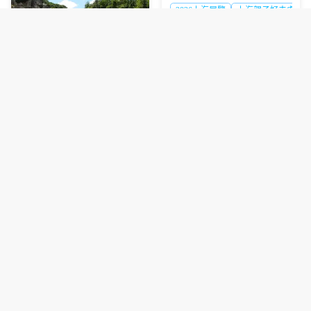
超抵玩
2026上海展覽
上海親子好去處
2026-2027中國國家地理探索展上
海站預訂攻略，港澳遊客赴滬觀
展必看，門票類型、兑換須知一
文理清
保姆級坡州1天2夜露營
包車遊避坑指南 看完少
2027釜山慶州櫻花節攻
走彎路
京畿道旅遊攻略
韓國包車旅遊
DMZ旅遊注意事項
略｜超抵拼團行程懶人
彙整坡州1天2夜露營包車遊全程
包 避坑必看
實用避坑建議，為計劃前往的遊
釜山慶州櫻花節
2027韓國櫻花
客提供清晰的行程規劃參考。
港澳旅客視角分享2027釜山慶州
櫻花節拼團預訂技巧，附接載點
選擇、行程亮點等實用乾貨，幫
你避坑省錢
澳門旅遊必吃！夯爆平
價自助餐實測指南✨
韓國京畿道冬日行程超
澳門翠廬西餐廳
澳門維景酒店午
抵推介🔥3個必玩景點
預訂懶人包
澳門高人氣平價自助餐推薦，維
坡州馬場湖吊橋
臨津閣遊船
First
景酒店翠廬西餐廳健怡自助午餐