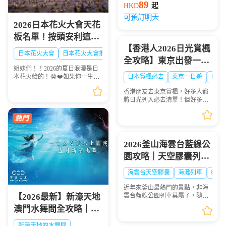
89
HKD
起
可預訂明天
2026日本花火大會天花
板名單！按頭安利這8
【香港人2026日光賞楓
大絕美現場，浪漫一整
日本花火大會
日本花火大會推薦
日本夏日花火大會
全攻略】東京出發一日
夏！🎆✨
姐妹們！！2026的夏日浪漫是日
遊景點、時間、交通一
本花火給的！😭❤️如果你一生一
日本賞楓必去
東京一日遊
日光
次睇晒🍁
定要看一次日本的煙火，這份
香港朋友去東京賞楓，好多人都
「2026夏日必去日本花火天花板
將日光列入必去清單！但好多港
排行榜」趕緊點讚收藏🌟！每一
澳遊客踩坑：自由行搭 JR 去日光
場都是視覺盛宴，錯過...
要不停轉車，紅葉季列車爆滿搶
位難；想自駕，單人租車成本
高，紅葉旺季山區車位...
2026釜山海雲台藍線公
園攻略｜天空膠囊列
車、海岸列車線上預約
海雲台天空膠囊
海灘列車
網紅
步驟圖解
近年來釜山最熱門的景點，非海
雲台藍線公園列車莫屬了，隨著
【2026最新】新濠天地
列車緩慢前行，眺望一望無際的
澳門水舞間全攻略｜演
海景，可說是相當療癒，不僅是
國外旅客爭相前往的景點，在韓
出介紹、門票購買、座
新濠天地的水舞間