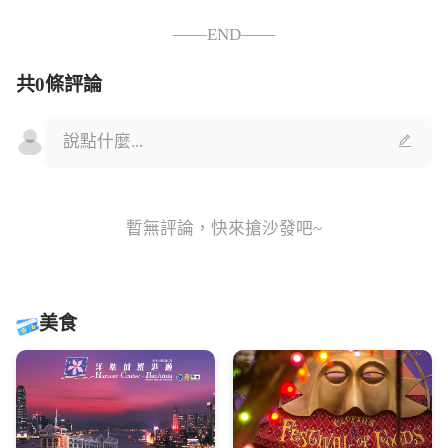
——END——
共0條評論
暫無評論，快來搶沙發吧~
美食