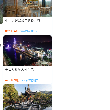
中山泉眼溫泉自助餐套餐
114
HKD
起
18:00前可訂今天
家
太
中山幻彩摩天輪門票
109
HKD
起
18:00前可訂明天