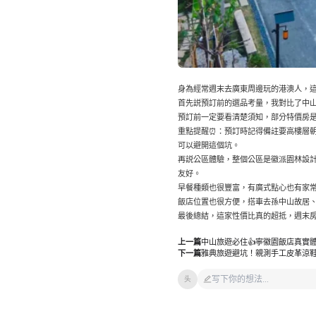
身為經常週末去廣東周邊玩的港澳人，這
首先説預訂前的選品考量，我對比了中山
預訂前一定要看清楚須知，部分特價房
重點提醒⏰：預訂時記得備註要高樓層
可以避開這個坑。
再説公區體驗，整個公區是徽派園林設
友好。
早餐種類也很豐富，有廣式點心也有家
飯店位置也很方便，搭車去孫中山故居
最後總結，這家性價比真的超抵，週末房
上一篇
中山旅遊必住👍寧徽園飯店真實
下一篇
雅典旅遊避坑！親測手工皮革涼
头