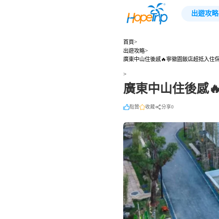
出遊攻略
>
首頁
>
出遊攻略
廣東中山住後感🔥寧徽園飯店超抵入住
>
廣東中山住後感
點贊
收藏
分享0