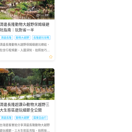
瀏覽1
大陸遊
清遠長隆動物大越野保姆級避
坑指南｜玩對省一半
清遠長隆
動物大越野
長隆避坑攻略
清遠長隆動物大越野保姆級避坑總結，
包含行程規劃、入園須知、拍照技巧，
大幅提升遊玩體驗
瀏覽2
清遠長隆超讚👍動物大越野三
大生態區遊玩細節全公開
清遠長隆
動物大越野
廣東自由行
台灣遊客實拍分享清遠長隆動物大越野
遊玩細節，三大生態區亮點、拍照技巧