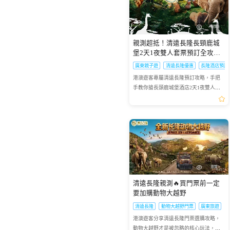
京「自助山」！本文為你實測最新菜
供既安全又快捷可靠的市區列車服務。
香港朋友去東京賞楓，好多人都將日光
台灣遊客必收東京秋日行程實測，9人小
端午節將至，想要體驗熱熱鬧鬧又別具
澳門高人氣平價自助餐推薦，維景酒店
港澳旅客實測新加坡花柏山纜車+時光之
在地人帶路體驗2026台北跨年限定行
巴士交通指南
單：究竟自助山晚餐有冇龍蝦？即開生
由中環及銅鑼灣的商業中心區連接至新
列入必去清單！但好多港澳遊客踩坑：
團全程免煩惱，體驗人形流祈福、逛小
一格的暑假？廣州融創樂園絕對是不二
翠廬西餐廳健怡自助午餐CP值爆棚，必
翼煙火套票遊玩攻略，包含避坑技巧、
程，從九份夕陽到101煙火全程零踩雷，
蠔、戶外燒烤點樣食先最快回本？即睇
界以及大嶼山，讓旅客享受更舒適方便
自由行搭 JR 去日光要不停轉車，紅葉季
江户老街、欣賞利根川河面花火倒影，
之選。在這裏，傳統元素與現代遊樂設
吃亮點、行程安排、預訂優惠全攻略
行程亮點，輕鬆解鎖獅城絕美夜景
體驗感超讚
1
2
瀏覽3
HopeTrip 為你準備的最新...
的旅程。為您帶來的最新香...
深圳前海冰雪世界門票(熱雪奇
澳門新濠天地水舞間-水上歌舞
列車爆滿搶位難；想自駕，單人租車成
超治癒。
施完美融合，八大精彩活動帶你嗨翻整
跡)
劇門票
親測超抵！清遠長隆長頸鹿城
本高，紅葉旺季山區車位...
個假期，讓你的暑假不再千...
堡2天1夜雙人套票預訂全攻略
245
372
HKD
HKD
起
起
18:00前可訂今天
18:00前可訂今天
✨
廣東親子遊
清遠長隆優惠
長隆酒店預訂
港澳遊客專屬清遠長隆預訂攻略，手把
手教你搶長頸鹿城堡酒店2天1夜雙人套
票，避開預訂雷區超抵玩
瀏覽3
清遠長隆親測🔥買門票前一定
要加購動物大越野
清遠長隆
動物大越野門票
廣東旅遊
港澳遊客分享清遠長隆門票選購攻略，
動物大越野才是被忽略的核心玩法，值