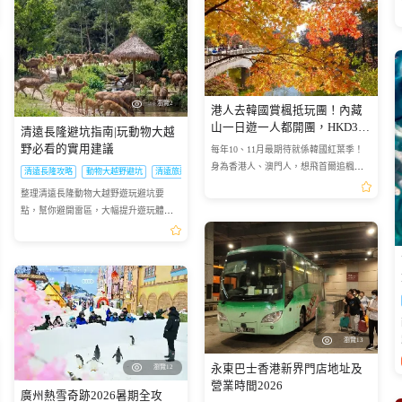
瀏覽2
港人去韓國賞楓抵玩團！內藏
山一日遊一人都開團，HKD395
清遠長隆避坑指南|玩動物大越
包車包導遊
野必看的實用建議
每年10、11月最期待就係韓國紅葉季！
身為香港人、澳門人，想飛首爾追楓、
清遠長隆攻略
動物大越野避坑
清遠旅遊攻略
打卡超夢幻紅葉景色，但每次做功課都
整理清遠長隆動物大越野遊玩避坑要
即刻心攰😩 今次真心分享一個港澳人超
點，幫你避開雷區，大幅提升遊玩體
抵玩、零踩坑、最省心嘅內...
驗。
夜班車票
瀏覽13
永東巴士香港新界門店地址及
瀏覽12
營業時間2026
廣州熱雪奇跡2026暑期全攻