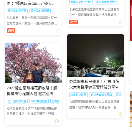
香港永東巴士門店
永東香港新界門店
略：“極寒玩家Online”盛大啟
幕，-6℃解鎖最酷夏天
永東巴士是香港主要的跨境巴士運營商
廣州融創雪世界
廣州融創滑雪票
之一，提供連接香港與內地多個城市的
炎炎夏日，當廣州街頭熱浪滾滾，有一
服務。是香港五大直通過境巴士公司之
處地方卻常年飄雪——廣州熱雪奇跡
一。以下整理永東巴士香港新界門店地
（原廣州融創雪世界）正以-4℃至-6℃的
址及營業時間供大家出行參...
恒溫，為華南地區帶來獨一無二的冰雪
避暑體驗。2026年7月9日，...
瀏覽461
瀏覽18
夯爆關東秋日盛事！利根川花
火大會拼車遊真實體驗分享💫
2027釜山慶州櫻花節攻略｜超
抵拼團行程懶人包 避坑必看
東京花火拼團
花火大會浴衣體驗
日本祭典行
釜山慶州櫻花節
2027韓國櫻花
釜山賞櫻拼團
台灣遊客適用利根川花火大會真實遊玩
體驗，包含現場入場、接送服務、浴衣
港澳旅客視角分享2027釜山慶州櫻花節
體驗等細節，沉浸式感受日本祭典獨特
拼團預訂技巧，附接載點選擇、行程亮
氛圍
點等實用乾貨，幫你避坑省錢
3