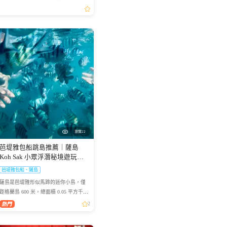
一次看懂。
瀏覽22
芭堤雅包船跳島推薦｜薩島
Koh Sak 小眾浮潛秘境遊玩攻
略
芭堤雅包船、薩島
薩島是芭堤雅形似馬蹄的迷你小島，僅
距格蘭島 600 米，總面積 0.05 平方千
米，坐擁優質珊瑚礁海域，海面風浪平
2
緩、海水清澈，非常適合浮潛愛好者下
海觀賞多彩珊瑚與熱帶魚群...