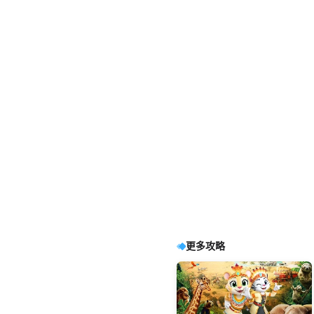
更多攻略
瀏覽110
瀏覽244
瀏覽26
瀏覽14
瀏覽15
瀏覽8
瀏覽2
瀏覽9
廣州融創雪世界熱雪奇跡7月-8
【香港人2026日光賞楓全攻
香港地鐵圖高清版大圖（2026
【2026澳門自助山攻略】上葡
澳門旅遊必吃！夯爆平價自助
親測超抵！新加坡聖淘沙纜車
實測爆夯東京秋日行程｜冰川
實測2026台北跨年夯爆行程🥳
月營業時間
略】東京出發一日遊景點、時
年最新）
京自助山晚餐有冇龍蝦？即叫
餐實測指南✨
+時光之翼套票避坑攻略✨
神社+利根川3萬發花火太浪漫
孔明燈+101煙火雙重滿足！
間、交通一次睇晒🍁
即煮海鮮回本必食！附
🥰
2026年去澳門食 Buffet，首選必定是上葡
香港港鐵自1979年起一直致力為乘客提
日本賞楓必去
2026利根川大花火
東京一日遊
川越冰川神社
日光攻略
東京一
廣州融創雪世界
澳門翠廬西餐廳
新加坡旅遊
台北101跨年煙火
聖淘沙時光之翼
廣州熱雪奇跡門票
澳門維景酒店午餐
九份美食
天燈體驗
花柏山纜車
澳門
HopeTrip最新優惠及免費穿梭