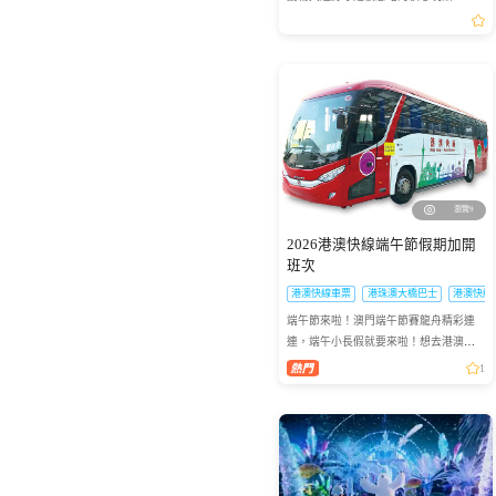
回票價必入。
瀏覽9
2026港澳快線端午節假期加開
班次
港澳快線車票
港珠澳大橋巴士
港澳快線
端午節來啦！澳門端午節賽龍舟精彩連
連，端午小長假就要來啦！想去港澳兩
地感受賽龍舟的熱血激情？「港澳快
1
線」貼心安排：2026年6月19日到6月21
日特意加開臨時班次，讓你往...