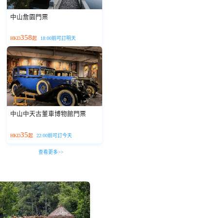
中山詹園門票
358
HKD
起
18:00前可訂明天
中山中天古董車博物館門票
35
HKD
起
22:00前可訂今天
查看更多>>