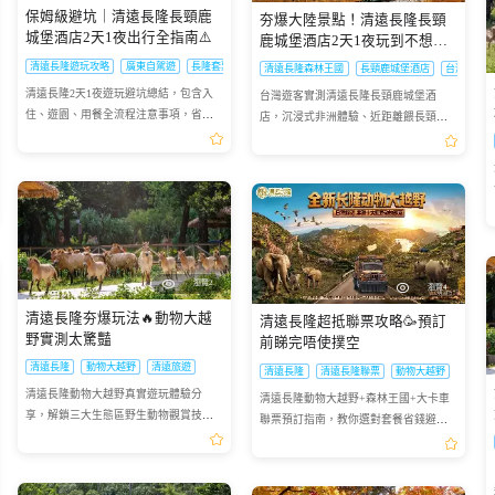
保姆級避坑｜清遠長隆長頸鹿
夯爆大陸景點！清遠長隆長頸
城堡酒店2天1夜出行全指南⚠️
鹿城堡酒店2天1夜玩到不想走
🥳
清遠長隆遊玩攻略
廣東自駕遊
長隆套票使用指南
清遠長隆森林王國
長頸鹿城堡酒店
台灣遊客
清遠長隆2天1夜遊玩避坑總結，包含入
台灣遊客實測清遠長隆長頸鹿城堡酒
住、遊園、用餐全流程注意事項，省心
店，沉浸式非洲體驗、近距離餵長頸
出行不踩雷
鹿，2天1夜行程滿滿超療癒
瀏覽2
瀏覽4
清遠長隆夯爆玩法🔥動物大越
清遠長隆超抵聯票攻略🥳預訂
野實測太驚豔
前睇完唔使撲空
清遠長隆
動物大越野
清遠旅遊
清遠長隆
清遠長隆聯票
動物大越野
清遠長隆動物大越野真實遊玩體驗分
清遠長隆動物大越野+森林王國+大卡車
享，解鎖三大生態區野生動物觀賞技
聯票預訂指南，教你選對套餐省錢避
巧，拍出絕美大片
坑，提前預訂不撲空