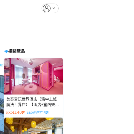
相關產品
遊
美泰童玩世界酒店（灣中上城·
魔法世界店）【酒店+室內樂園
一站式遊玩】
1148
HKD
起
18:00前可訂明天