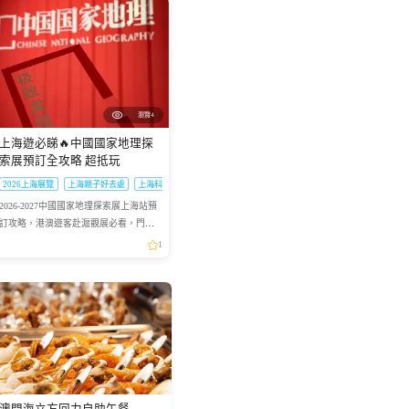
瀏覽4
上海遊必睇🔥中國國家地理探
索展預訂全攻略 超抵玩
2026上海展覽
上海親子好去處
上海科普展
2026-2027中國國家地理探索展上海站預
訂攻略，港澳遊客赴滬觀展必看，門票
類型、兑換須知一文理清
1
程
澳門海立方回力自助午餐