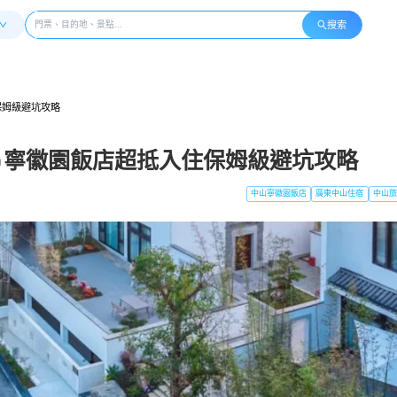
搜索
保姆級避坑攻略
寧徽園飯店超抵入住保姆級避坑攻略
中山寧徽園飯店
廣東中山住宿
中山旅