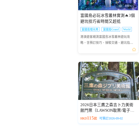
瀏覽367
富國島必玩冰雪叢林實測🔥3個
避坑技巧省時間又超抵
富國島燈光秀
富國島Grand
World
港澳遊客親測富國島冰雪叢林遊玩攻
略，含預訂技巧、接駁交通、避坑指
南，帶你玩轉熱帶裏的冰雪世界，拍出
爆贊朋友圈大片
2026日本三鷹之森吉卜力美術
館門票（LAWSON取票/電子憑
證）
115
HKD
起
可預訂2026-09-02