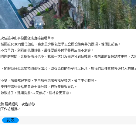
次住過中山寧徽園飯店直接被種草🌱
城區近10家同價位飯店，這家是少數包雙早且公區設施完善的選項，性價比超高。
是不含早的，別看到低價就衝，最後要額外付早餐費反而不划算。
朝園區的房間，光線好噪音也小，我第一次訂沒備註分到低樓層，後來跟前台協調才更換，大
計，閒暇時候逛逛拍拍照都很出片，還有免費的茶室可以休息，對我們這種喜歡慢遊的人來説
常小菜，味道都很不錯，不用額外跑出去找早茶店，省了不少時間。
、步行街這些景點都只要十幾分鐘，行程安排很靈活。
源很搶手，建議提前3-7天預訂，價格會更實惠。
體驗 隱藏福利一次告訴你
鞋工作坊超抵✅
发 表