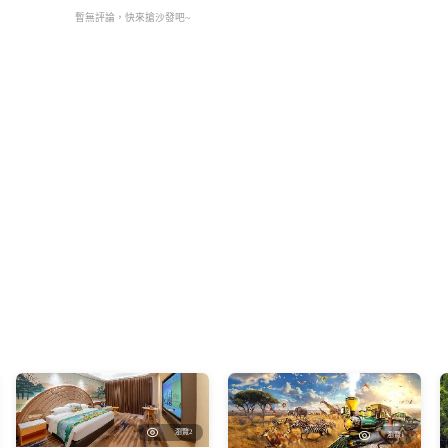
暫無評論，快來搶沙發吧~
瀏覽2
日遊
自助美食
瀏覽1