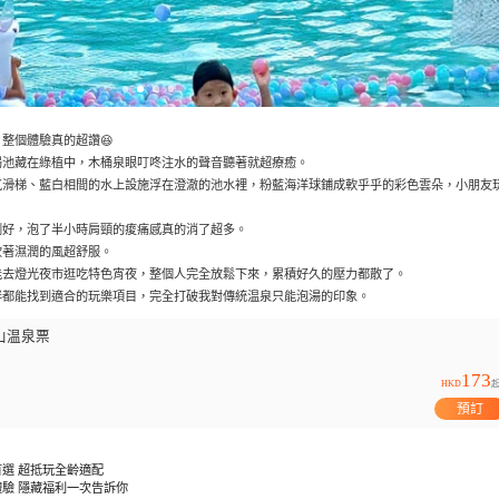
整個體驗真的超讚😆
湯池藏在綠植中，木桶泉眼叮咚注水的聲音聽著就超療癒。
氣滑梯、藍白相間的水上設施浮在澄澈的池水裡，粉藍海洋球鋪成軟乎乎的彩色雲朵，小朋友
。
剛好，泡了半小時肩頸的痠痛感真的消了超多。
吹著濕潤的風超舒服。
能去燈光夜市逛吃特色宵夜，整個人完全放鬆下來，累積好久的壓力都散了。
伴都能找到適合的玩樂項目，完全打破我對傳統温泉只能泡湯的印象。
山温泉票
173
HKD
預訂
首選 超抵玩全齡適配
體驗 隱藏福利一次告訴你