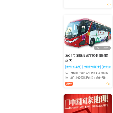
回票價必入。
瀏覽9
2026港澳快線端午節假期加開
班次
港澳快線車票
港珠澳大橋巴士
港澳快線
端午節來啦！澳門端午節賽龍舟精彩連
連，端午小長假就要來啦！想去港澳兩
地感受賽龍舟的熱血激情？「港澳快
1
線」貼心安排：2026年6月19日到6月21
日特意加開臨時班次，讓你往...