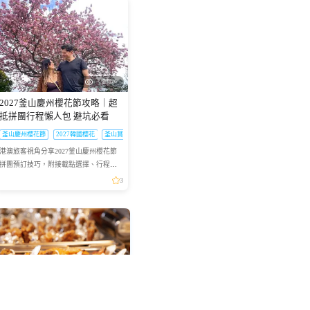
瀏覽20
2027釜山慶州櫻花節攻略｜超
抵拼團行程懶人包 避坑必看
釜山慶州櫻花節
2027韓國櫻花
釜山賞櫻拼團
港澳旅客視角分享2027釜山慶州櫻花節
拼團預訂技巧，附接載點選擇、行程亮
點等實用乾貨，幫你避坑省錢
3
澳門海立方回力自助午餐