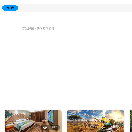
发 表
暫無評論，快來搶沙發吧~
瀏覽2
寺達摩
特萊斯