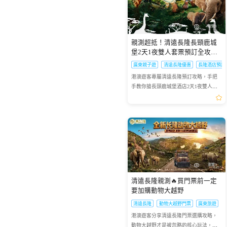
京「自助山」！本文為你實測最新菜
島市中心的新葡京酒店「日夜自助餐」
供既安全又快捷可靠的市區列車服務。
台灣遊客專屬關西一日遊真實體驗分
端午節將至，想要體驗熱熱鬧鬧又別具
港澳旅客實測新加坡花柏山纜車+時光之
親測會安巴畝椰林竹籃船真實體驗，分
台灣遊客最愛名古屋一日遊實測，伊吹
巴士交通指南
單：究竟自助山晚餐有冇龍蝦？即開生
全新登場，經 HopeTrip 預訂午餐最低
由中環及銅鑼灣的商業中心區連接至新
享，完整還原勝尾寺祈福、三田奧萊購
一格的暑假？廣州融創樂園絕對是不二
翼煙火套票遊玩攻略，包含避坑技巧、
享港澳遊客專屬避坑技巧、行程亮點，
山絕美風景超好拍、長島奧萊折扣超
蠔、戶外燒烤點樣食先最快回本？即睇
HKD 141 起，成人更不用 $200！內文實
界以及大嶼山，讓旅客享受更舒適方便
物、姬路海上花火遊玩細節，參考性滿
之選。在這裏，傳統元素與現代遊樂設
行程亮點，輕鬆解鎖獅城絕美夜景
教你平價預訂高性價比會安生態遊行
殺、温泉放鬆超療癒，全程鬆弛不趕路
2
瀏覽3
HopeTrip 為你準備的最新...
測必食冰鎮海鮮、即切...
的旅程。為您帶來的最新香...
深圳前海冰雪世界門票(熱雪奇
澳門新濠天地水舞間-水上歌舞
分
施完美融合，八大精彩活動帶你嗨翻整
程。
跡)
劇門票
親測超抵！清遠長隆長頸鹿城
個假期，讓你的暑假不再千...
堡2天1夜雙人套票預訂全攻略
245
372
HKD
HKD
起
起
可預訂明天
可預訂明天
✨
廣東親子遊
清遠長隆優惠
長隆酒店預訂
港澳遊客專屬清遠長隆預訂攻略，手把
手教你搶長頸鹿城堡酒店2天1夜雙人套
票，避開預訂雷區超抵玩
瀏覽3
清遠長隆親測🔥買門票前一定
要加購動物大越野
清遠長隆
動物大越野門票
廣東旅遊
港澳遊客分享清遠長隆門票選購攻略，
動物大越野才是被忽略的核心玩法，值