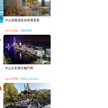
中山泉眼溫泉自助餐套餐
114
HKD
起
可預訂明天
玩
中山幻彩摩天輪門票
109
HKD
起
可預訂2026-08-08
起