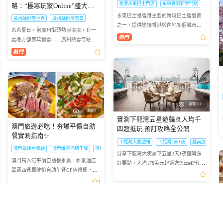
香港永東巴士門店
永東香港新界門店
略：“極寒玩家Online”盛大啟
幕，-6℃解鎖最酷夏天
永東巴士是香港主要的跨境巴士運營商
廣州融創雪世界
廣州融創滑雪票
之一，提供連接香港與內地多個城市的
炎炎夏日，當廣州街頭熱浪滾滾，有一
服務。是香港五大直通過境巴士公司之
處地方卻常年飄雪——廣州熱雪奇跡
一。以下整理永東巴士香港新界門店地
（原廣州融創雪世界）正以-4℃至-6℃的
址及營業時間供大家出行參...
恒溫，為華南地區帶來獨一無二的冰雪
展
避暑體驗。2026年7月9日，...
瀏覽431
瀏覽8
實測下龍灣五星遊輪🚢人均千
澳門旅遊必吃！夯爆平價自助
四超抵玩 預訂攻略全公開
餐實測指南✨
下龍灣大使遊輪
下龍灣2天1夜
越南旅遊
澳門翠廬西餐廳
澳門維景酒店午餐
澳門自助美食
分享下龍灣大使豪華五星2天1夜遊輪預
澳門高人氣平價自助餐推薦，維景酒店
訂要點，人均178美元起還送Pizza4P代金
翠廬西餐廳健怡自助午餐CP值爆棚，必
券，適合情侶家庭出行參考
吃亮點、行程安排、預訂優惠全攻略
1