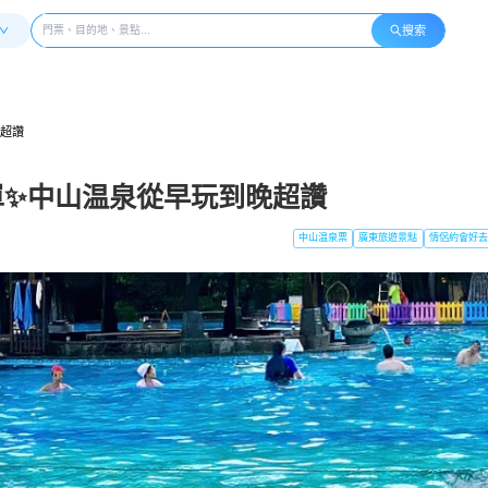
搜索
晚超讚
單✨中山温泉從早玩到晚超讚
中山温泉票
廣東旅遊景點
情侶約會好去