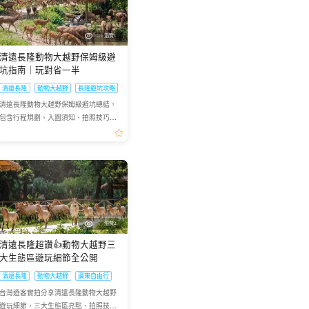
瀏覽1
大陸遊
清遠長隆動物大越野保姆級避
坑指南｜玩對省一半
清遠長隆
動物大越野
長隆避坑攻略
清遠長隆動物大越野保姆級避坑總結，
包含行程規劃、入園須知、拍照技巧，
大幅提升遊玩體驗
瀏覽2
清遠長隆超讚👍動物大越野三
大生態區遊玩細節全公開
清遠長隆
動物大越野
廣東自由行
台灣遊客實拍分享清遠長隆動物大越野
遊玩細節，三大生態區亮點、拍照技巧