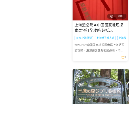
瀏覽4
上海遊必睇🔥中國國家地理探
索展預訂全攻略 超抵玩
2026上海展覽
上海親子好去處
上海科普
2026-2027中國國家地理探索展上海站預
訂攻略，港澳遊客赴滬觀展必看，門票
類型、兑換須知一文理清
1
2026日本三鷹之森吉卜力美術
館門票（LAWSON取票/電子憑
證）
115
HKD
起
可預訂2026-09-02