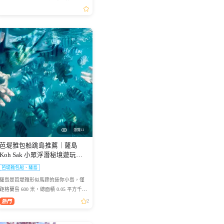
一次看懂。
瀏覽22
芭堤雅包船跳島推薦｜薩島
Koh Sak 小眾浮潛秘境遊玩攻
略
芭堤雅包船、薩島
薩島是芭堤雅形似馬蹄的迷你小島，僅
距格蘭島 600 米，總面積 0.05 平方千
米，坐擁優質珊瑚礁海域，海面風浪平
2
緩、海水清澈，非常適合浮潛愛好者下
海觀賞多彩珊瑚與熱帶魚群...