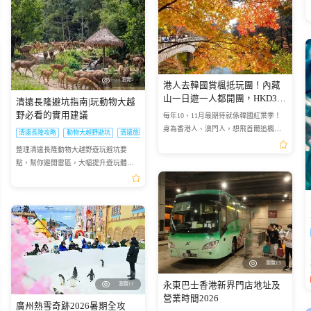
瀏覽2
港人去韓國賞楓抵玩團！內藏
山一日遊一人都開團，HKD395
清遠長隆避坑指南|玩動物大越
包車包導遊
野必看的實用建議
每年10、11月最期待就係韓國紅葉季！
身為香港人、澳門人，想飛首爾追楓、
清遠長隆攻略
動物大越野避坑
清遠旅遊攻略
打卡超夢幻紅葉景色，但每次做功課都
整理清遠長隆動物大越野遊玩避坑要
即刻心攰😩 今次真心分享一個港澳人超
點，幫你避開雷區，大幅提升遊玩體
抵玩、零踩坑、最省心嘅內...
驗。
夜班車票
瀏覽13
永東巴士香港新界門店地址及
瀏覽11
營業時間2026
廣州熱雪奇跡2026暑期全攻