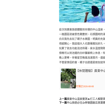
這次到廣東旅遊體驗到夯爆的中山温泉，
一進園區就被景色驚艷到，石頭圍砌的
白天我先去玩了親子水樂園，明黃的充
得超開心，我這個大人也跟著瘋玩好久
玩累了就去功能泡池待著，泉水温度剛
傍晚可以到池邊的白紗簾躺椅上休息，
晚上更棒，伴著星空晚風泡湯賞月，還
不管是情侶約會、親子出遊還是朋友結
【休閒體驗】廣東中
可預訂2026-08-08
上一篇
廣東中山温泉實測🔥打工人解壓
下一篇
中山旅遊必住👍寧徽園飯店真實