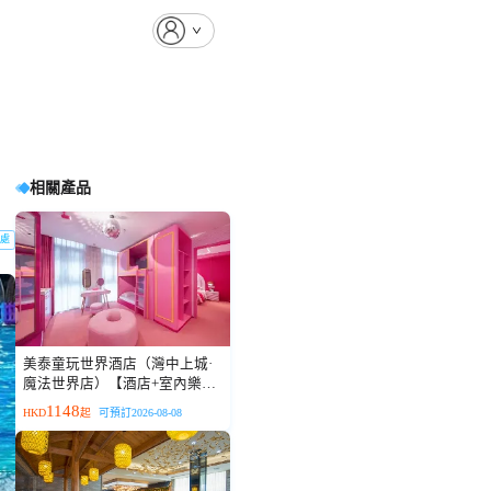
相關產品
處
美泰童玩世界酒店（灣中上城·
魔法世界店）【酒店+室內樂園
一站式遊玩】
1148
HKD
起
可預訂2026-08-08