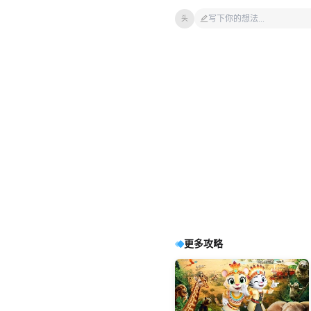
头
更多攻略
瀏覽220
瀏覽362
瀏覽142
瀏覽24
瀏覽14
瀏覽11
瀏覽16
瀏覽8
廣州融創雪世界熱雪奇跡7月-8
香港地鐵圖高清版大圖（2026
【2026澳門自助山攻略】上葡
【2026 澳門新葡京日夜自助
親測超抵！新加坡聖淘沙纜車
會安隱藏玩法🔥親測巴畝椰林
實測夯爆關西一日遊！姬路花
夯爆名古屋中部行程！伊吹山
月營業時間
年最新）
京自助山晚餐有冇龍蝦？即叫
餐】不用 $200 港幣食到五星級
+時光之翼套票避坑攻略✨
竹籃船超抵玩指南
火+勝尾寺+三田奧萊玩到賺翻
徒步+長島奧萊+温泉超讚體驗
即煮海鮮回本必食！附
Buffet！最新午餐/晚餐價錢、
😆
2026年去澳門食 Buffet，首選必定是上葡
2026 澳門平價 Buffet 激推！位於澳門半
香港港鐵自1979年起一直致力為乘客提
2026姬路花火大會
神户三田outlet
勝尾
廣州融創雪世界
新加坡旅遊
會安椰林竹籃船
名古屋周邊景點
聖淘沙時光之翼
廣州熱雪奇跡門票
巴畝椰林
伊吹山高山花海
甘清村
花柏山纜車
長島奧
HopeTrip最新優惠及免費穿梭
必食海鮮與厚切刺身攻略