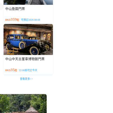
中山詹園門票
359
HKD
起
可預訂2026-08-08
中山中天古董車博物館門票
35
HKD
起
22:00前可訂今天
查看更多>>