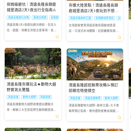
保姆級避坑｜清遠長隆長頸鹿
夯爆大陸景點！清遠長隆長頸
城堡酒店2天1夜出行全指南⚠️
鹿城堡酒店2天1夜玩到不想走
🥳
清遠長隆遊玩攻略
廣東自駕遊
長隆套票使用指南
清遠長隆森林王國
長頸鹿城堡酒店
台灣遊客
清遠長隆2天1夜遊玩避坑總結，包含入
台灣遊客實測清遠長隆長頸鹿城堡酒
住、遊園、用餐全流程注意事項，省心
店，沉浸式非洲體驗、近距離餵長頸
出行不踩雷
鹿，2天1夜行程滿滿超療癒
瀏覽2
瀏覽3
清遠長隆夯爆玩法🔥動物大越
清遠長隆超抵聯票攻略🥳預訂
野實測太驚豔
前睇完唔使撲空
清遠長隆
動物大越野
清遠旅遊
清遠長隆
清遠長隆聯票
動物大越野
清遠長隆動物大越野真實遊玩體驗分
清遠長隆動物大越野+森林王國+大卡車
享，解鎖三大生態區野生動物觀賞技
聯票預訂指南，教你選對套餐省錢避
巧，拍出絕美大片
坑，提前預訂不撲空