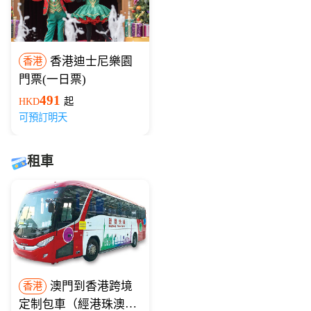
香港迪士尼樂園
香港
門票(一日票)
491
HKD
起
可預訂明天
租車
澳門到香港跨境
香港
定制包車（經港珠澳大