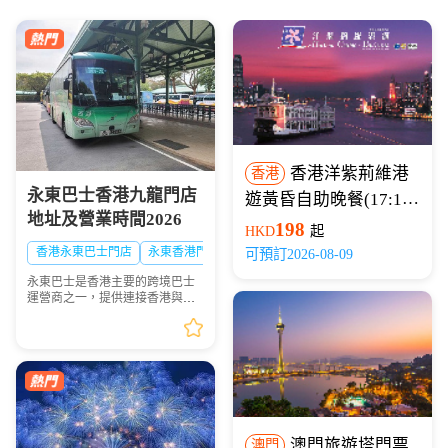
香港洋紫荊維港
香港
永東巴士香港九龍門店
遊黃昏自助晚餐(17:15
地址及營業時間2026
開船)
198
HKD
起
香港永東巴士門店
永東香港門店
可預訂2026-08-09
永東巴士是香港主要的跨境巴士
運營商之一，提供連接香港與內
地多個城市的服務。是香港五大
直通過境巴士公司之一。以下整
理永東巴士香港九龍門店地址及
營業時間供大家出行參...
澳門旅遊塔門票
澳門