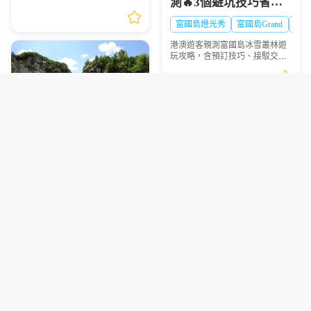
測🔥3個避坑技巧省時
列車緩慢前行，眺望一望無際的
間又超抵
海景，可說是相當療癒，不僅是
富國島燈光秀
富國島Grand
Worl
國外旅客爭相前往的景點，在韓
國當地也是人氣景點，...
港澳遊客親測富國島冰雪叢林遊
玩攻略，含預訂技巧、接駁交
通、避坑指南，帶你玩轉熱帶裏
的冰雪世界，拍出爆贊朋友圈大
片
上海遊必睇🔥中國國家
保姆級坡州1天2夜露營
地理探索展預訂全攻略
包車遊避坑指南 看完少
超抵玩
2026上海展覽
上海親子好去處
走彎路
京畿道旅遊攻略
韓國包車旅遊
DMZ旅遊注意事項
2026-2027中國國家地理探索展上
彙整坡州1天2夜露營包車遊全程
海站預訂攻略，港澳遊客赴滬觀
實用避坑建議，為計劃前往的遊
展必看，門票類型、兑換須知一
客提供清晰的行程規劃參考。
文理清
夯爆關東秋日盛事！利
根川花火大會拼車遊真
實體驗分享💫
東京花火拼團
花火大會浴衣體驗
台灣遊客適用利根川花火大會真