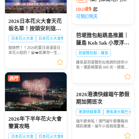
89
HKD
起
可預訂明天
2026日本花火大會天花
板名單！按頭安利這8
芭堤雅包船跳島推薦｜
大絕美現場，浪漫一整
日本花火大會
日本花火大會推薦
日本夏日花火大會
薩島 Koh Sak 小眾浮潛
夏！🎆✨
姐妹們！！2026的夏日浪漫是日
秘境遊玩攻略
本花火給的！😭❤️如果你一生一
芭堤雅包船、薩島
定要看一次日本的煙火，這份
薩島是芭堤雅形似馬蹄的迷你小
「2026夏日必去日本花火天花板
島，僅距格蘭島 600 米，總面積
排行榜」趕緊點讚收藏🌟！每一
0.05 平方千米，坐擁優質珊瑚礁
場都是視覺盛宴，錯過...
海域，海面風浪平緩、海水清
澈，非常適合浮潛愛好者下海觀
賞多彩珊瑚與熱帶魚群...
2026港澳快線端午節假
期加開班次
港澳快線車票
港珠澳大橋巴士
2026年下半年花火大會
端午節來啦！澳門端午節賽龍舟
鑒賞攻略
精彩連連，端午小長假就要來
啦！想去港澳兩地感受賽龍舟的
熱血激情？「港澳快線」貼心安
日本花火大會
日本花火大會線路