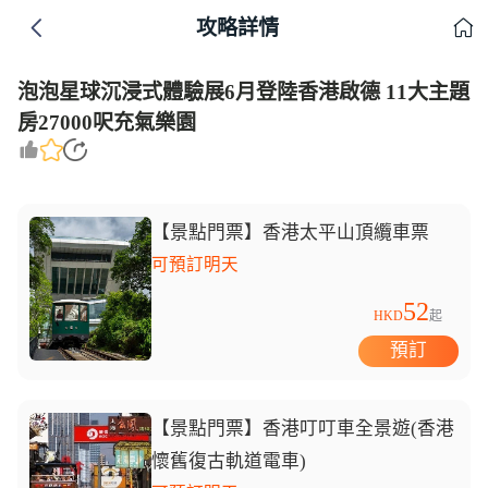
攻略詳情
泡泡星球沉浸式體驗展6月登陸香港啟德 11大主題
房27000呎充氣樂園
【景點門票】香港太平山頂纜車票
可預訂明天
52
HKD
起
預訂
【景點門票】香港叮叮車全景遊(香港
懷舊復古軌道電車)