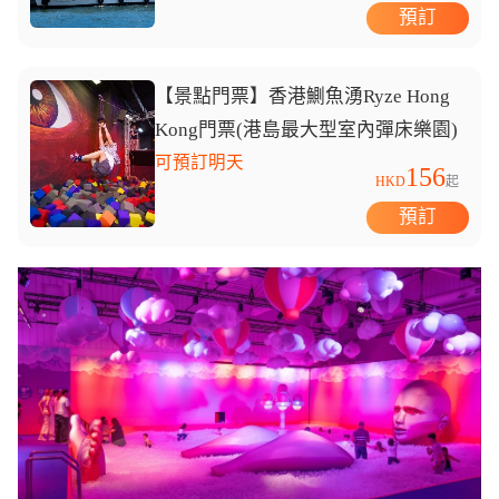
預訂
【景點門票】香港鰂魚湧Ryze Hong
Kong門票(港島最大型室內彈床樂園)
可預訂明天
156
HKD
起
預訂