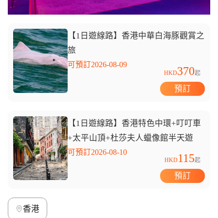
【1日遊線路】香港中華白海豚觀賞之
旅
可預訂2026-08-09
370
HKD
起
預訂
【1日遊線路】香港特色中環+叮叮車
+太平山頂+杜莎夫人蠟像館半天遊
可預訂2026-08-10
115
HKD
起
預訂
香港