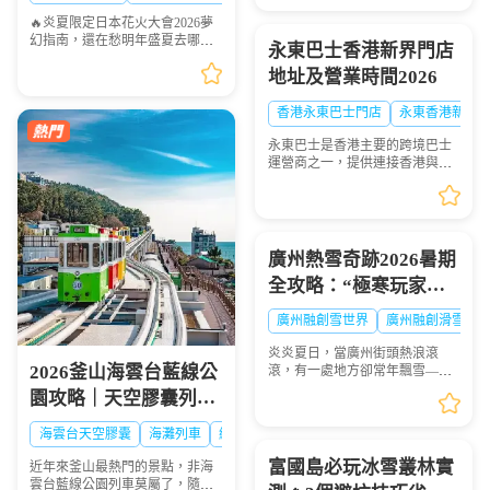
排：2026年6月19日到6月21日特
🔥炎夏限定日本花火大會2026夢
意加開臨時班次，讓你往...
幻指南，還在愁明年盛夏去哪
永東巴士香港新界門店
玩？快收下這份日本花火大會清
地址及營業時間2026
單！浪漫與震撼並存，錯過等一
年💫
香港永東巴士門店
永東香港新界
永東巴士是香港主要的跨境巴士
運營商之一，提供連接香港與內
地多個城市的服務。是香港五大
直通過境巴士公司之一。以下整
理永東巴士香港新界門店地址及
營業時間供大家出行參...
廣州熱雪奇跡2026暑期
全攻略：“極寒玩家
Online”盛大啟幕，-6℃
廣州融創雪世界
廣州融創滑雪票
解鎖最酷夏天
炎炎夏日，當廣州街頭熱浪滾
2026釜山海雲台藍線公
滾，有一處地方卻常年飄雪——
廣州熱雪奇跡（原廣州融創雪世
園攻略｜天空膠囊列
界）正以-4℃至-6℃的恒溫，為
車、海岸列車線上預約
華南地區帶來獨一無二的冰雪避
海雲台天空膠囊
海灘列車
網紅打卡
暑體驗。2026年7月9日，...
步驟圖解
富國島必玩冰雪叢林實
近年來釜山最熱門的景點，非海
雲台藍線公園列車莫屬了，隨著