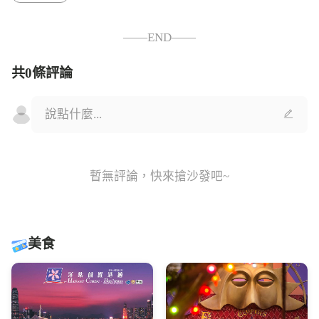
——END——
共0條評論
暫無評論，快來搶沙發吧~
美食