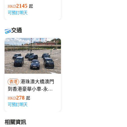
橋）
2145
HKD
起
可預訂明天
交通
港珠澳大橋澳門
香港
到香港豪華小車-永東
巴士
278
HKD
起
可預訂明天
相關資訊