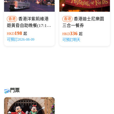
香港洋紫荊維港
香港迪士尼樂園
香港
香港
遊黃昏自助晚餐(17:15
三合一餐券
開船)
198
336
HKD
起
HKD
起
可預訂2026-08-09
可預訂明天
門票