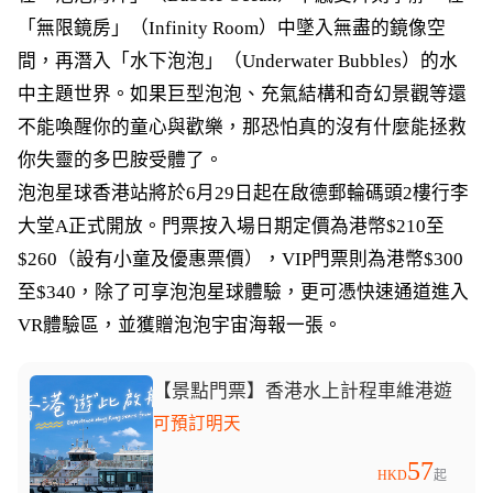
「無限鏡房」（Infinity Room）中墜入無盡的鏡像空
間，再潛入「水下泡泡」（Underwater Bubbles）的水
中主題世界。如果巨型泡泡、充氣結構和奇幻景觀等還
不能喚醒你的童心與歡樂，那恐怕真的沒有什麼能拯救
你失靈的多巴胺受體了。
泡泡星球香港站將於6月29日起在啟德郵輪碼頭2樓行李
大堂A正式開放。門票按入場日期定價為港幣$210至
$260（設有小童及優惠票價），VIP門票則為港幣$300
至$340，除了可享泡泡星球體驗，更可憑快速通道進入
VR體驗區，並獲贈泡泡宇宙海報一張。
【景點門票】香港水上計程車維港遊
可預訂明天
57
HKD
起