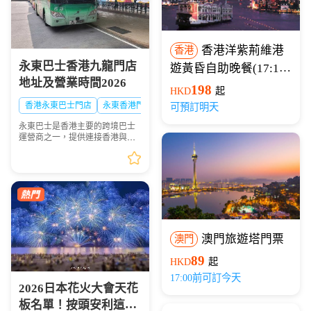
香港洋紫荊維港
香港
永東巴士香港九龍門店
遊黃昏自助晚餐(17:15
地址及營業時間2026
開船)
198
HKD
起
香港永東巴士門店
永東香港門店
可預訂明天
永東巴士是香港主要的跨境巴士
運營商之一，提供連接香港與內
地多個城市的服務。是香港五大
直通過境巴士公司之一。以下整
理永東巴士香港九龍門店地址及
營業時間供大家出行參...
澳門旅遊塔門票
澳門
89
HKD
起
17:00前可訂今天
2026日本花火大會天花
板名單！按頭安利這8