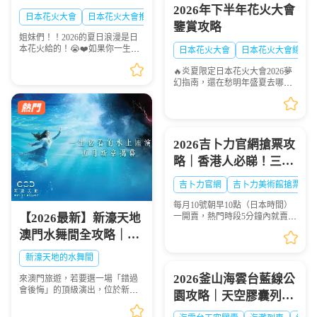
2026年下半年花火大會
大絕美現場，浪漫一整
日本花火大會
日本花火大會推薦
日本夏日花火大會
鑒賞攻略
夏！🎆✨
姐妹們！！2026的夏日浪漫是日
本花火給的！😭❤️如果你一生一
日本花火大會
日本花火大會線路
定要看一次日本的煙火，這份
🔥炎夏限定日本花火大會2026夢
「2026夏日必去日本花火天花板
幻指南，還在愁明年盛夏去哪
排行榜」趕緊點讚收藏🌟！每一
玩？快收下這份日本花火大會清
場都是視覺盛宴，錯過...
單！浪漫與震撼並存，錯過等一
年💫
2026吉卜力官網搶票攻
略｜香港人必睇！三鷹
之森吉卜力美術館門票
吉卜力官網
吉卜力美術館搶票
點買？官網冇飛點算
每月10號朝早10點（日本時間）
好？
【2026最新】新濠天地
一開賣，熱門時段5分鐘內就賣晒
——唔係演唱會飛，而係三鷹之
澳門水舞間全攻略｜演
森吉卜力美術館嘅門票。作為宮
出介紹、門票購買、座
崎駿動畫迷嘅聖地，三鷹之森吉
新濠天地的水舞間
卜力美術館係每個去東...
位表選座技巧，一生必
2026釜山海雲台藍線公
來澳門旅遊，若要選一場「錯過
看的水上盛宴
會後悔」的頂級演出，位於新濠
園攻略｜天空膠囊列
天地的水舞間（House of Dancing
車、海岸列車線上預約
Water） 絕對是首選！這場耗資超