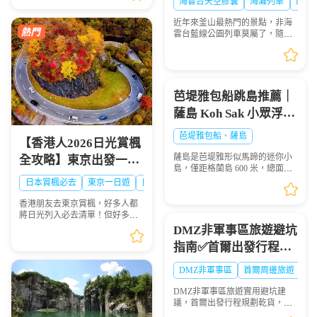
海雲台天空膠囊
海灘列車
網紅
過20億人民幣打造的水上匯演，
步驟圖解
以震撼的特技、魔...
近年來釜山最熱門的景點，非海
雲台藍線公園列車莫屬了，隨著
列車緩慢前行，眺望一望無際的
海景，可說是相當療癒，不僅是
國外旅客爭相前往的景點，在韓
國當地也是人氣景點，...
芭堤雅包船跳島推薦｜
薩島 Koh Sak 小眾浮潛
秘境遊玩攻略
芭堤雅包船、薩島
【香港人2026日光賞楓
薩島是芭堤雅形似馬蹄的迷你小
全攻略】東京出發一日
島，僅距格蘭島 600 米，總面積
遊景點、時間、交通一
0.05 平方千米，坐擁優質珊瑚礁
日本賞楓必去
東京一日遊
日光攻略
海域，海面風浪平緩、海水清
次睇晒🍁
澈，非常適合浮潛愛好者下海觀
香港朋友去東京賞楓，好多人都
賞多彩珊瑚與熱帶魚群...
將日光列入必去清單！但好多港
澳遊客踩坑：自由行搭 JR 去日光
DMZ非軍事區旅遊避坑
要不停轉車，紅葉季列車爆滿搶
指南✅首爾出發行程規
位難；想自駕，單人租車成本
高，紅葉旺季山區車位...
劃全攻略
DMZ非軍事區
首爾周邊旅遊
江
DMZ非軍事區旅遊實用避坑建
議，首爾出發行程規劃乾貨，參
觀注意事項總結，赴韓旅遊必備