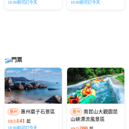
18:00前可訂今天
18:00前可訂今天
門票
惠州磨子石景區
南昆山大觀園昆
惠州
惠州
山峽漂流風景區
141
HKD
起
200
18:00前可訂今天
HKD
起