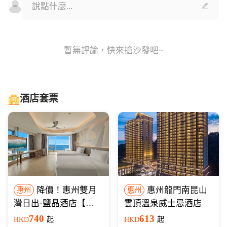
暫無評論，快來搶沙發吧~
酒店套票
降價！惠州雙月
惠州龍門南昆山
惠州
惠州
灣日出·鹽晶酒店【海
雲頂溫泉威士忌酒店
景房+含早+旅拍】
740
613
HKD
起
HKD
起