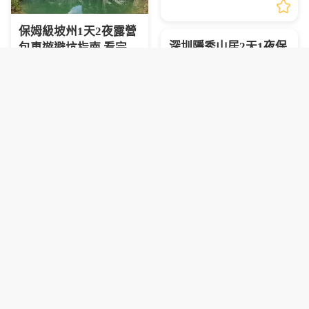
參考
保姆級坡州1天2夜露營
深圳隱秀山居2天1夜保
包車遊避坑指南 看完少
姆級攻略✅親子出行避
走彎路
京畿道旅遊攻略
韓國包車旅遊
DMZ旅遊注意事項
坑指南
深圳隱秀山居攻略
隱秀山居入住
彙整坡州1天2夜露營包車遊全程
實用避坑建議，為計劃前往的遊
深圳隱秀山居2天1夜套票實用避
客提供清晰的行程規劃參考。
坑指南，包含預訂、入住、玩樂
全流程注意事項，出行前必看。
上海遊必睇🔥中國國家
地理探索展預訂全攻略
超抵玩
2026上海展覽
上海親子好去處
2026-2027中國國家地理探索展上
海站預訂攻略，港澳遊客赴滬觀
展必看，門票類型、兑換須知一
新宿出發超抵玩！羣馬
文理清
伊香保一日遊 懶人免自
駕首選✨
伊香保達磨寺
水澤烏龍麵
東京近郊旅行
2027釜山慶州櫻花節攻