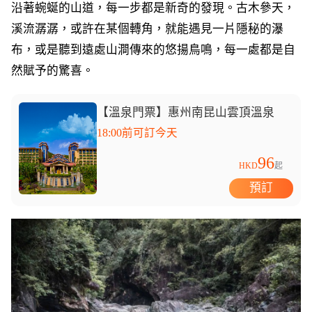
沿著蜿蜒的山道，每一步都是新奇的發現。古木參天，
溪流潺潺，或許在某個轉角，就能遇見一片隱秘的瀑
布，或是聽到遠處山澗傳來的悠揚鳥鳴，每一處都是自
然賦予的驚喜。
【溫泉門票】惠州南昆山雲頂溫泉
18:00前可訂今天
96
HKD
起
預訂