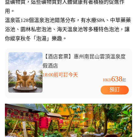
益礦物質，這些礦物質對人體健康有著積極的促進作
用。
溫泉區128個溫泉泡池錯落分布，有水療SPA、中草藥藥
浴池、園林私密泡池、海天溫泉池等多種特色泡池，讓
你縱享秋冬「泡湯」樂趣。
【酒店套票】惠州南昆山雲頂溫泉度
假酒店
18:00前可訂今天
638
HKD
起
預訂