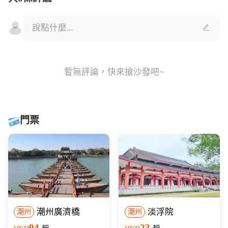
暫無評論，快來搶沙發吧~
門票
潮州廣濟橋
淡浮院
潮州
潮州
94
23