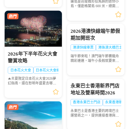
薩島是芭堤雅形似馬蹄的迷你小
「2026夏日必去日本花火天花板
島，僅距格蘭島 600 米，總面積
排行榜」趕緊點讚收藏🌟！每一
0.05 平方千米，坐擁優質珊瑚礁
場都是視覺盛宴，錯過...
海域，海面風浪平緩、海水清
澈，非常適合浮潛愛好者下海觀
賞多彩珊瑚與熱帶魚群...
2026港澳快線端午節假
期加開班次
港澳快線車票
港珠澳大橋巴士
2026年下半年花火大會
端午節來啦！澳門端午節賽龍舟
鑒賞攻略
精彩連連，端午小長假就要來
啦！想去港澳兩地感受賽龍舟的
熱血激情？「港澳快線」貼心安
日本花火大會
日本花火大會線路
排：2026年6月19日到6月21日特
🔥炎夏限定日本花火大會2026夢
意加開臨時班次，讓你往...
幻指南，還在愁明年盛夏去哪
永東巴士香港新界門店
玩？快收下這份日本花火大會清
地址及營業時間2026
單！浪漫與震撼並存，錯過等一
年💫
香港永東巴士門店
永東香港新界
永東巴士是香港主要的跨境巴士
運營商之一，提供連接香港與內
地多個城市的服務。是香港五大
直通過境巴士公司之一。以下整