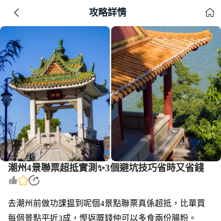
攻略詳情
潮州4景聯票超抵實測✨3個避坑技巧省時又省錢
去潮州前做功課揾到呢個4景點聯票真係超抵，比單買
每個景點平近3成，慳返嘅錢仲可以多食兩份腸粉。