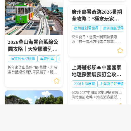
理永東巴士香港新界門店地址及
營業時間供大家出行參...
廣州熱雪奇跡2026暑期
全攻略：“極寒玩家
Online”盛大啟幕，-6℃
廣州融創雪世界
廣州融創滑雪票
解鎖最酷夏天
炎炎夏日，當廣州街頭熱浪滾
2026釜山海雲台藍線公
滾，有一處地方卻常年飄雪——
廣州熱雪奇跡（原廣州融創雪世
園攻略｜天空膠囊列
界）正以-4℃至-6℃的恒溫，為
車、海岸列車線上預約
華南地區帶來獨一無二的冰雪避
海雲台天空膠囊
海灘列車
網紅打卡
暑體驗。2026年7月9日，...
步驟圖解
上海遊必睇🔥中國國家
近年來釜山最熱門的景點，非海
雲台藍線公園列車莫屬了，隨著
地理探索展預訂全攻略
列車緩慢前行，眺望一望無際的
超抵玩
海景，可說是相當療癒，不僅是
2026上海展覽
上海親子好去處
國外旅客爭相前往的景點，在韓
國當地也是人氣景點，...
2026-2027中國國家地理探索展上
海站預訂攻略，港澳遊客赴滬觀
展必看，門票類型、兑換須知一
文理清
2027釜山慶州櫻花節攻
保姆級坡州1天2夜露營
略｜超抵拼團行程懶人