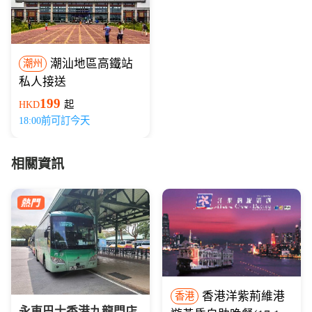
潮汕地區高鐵站
潮州
私人接送
199
HKD
起
18:00前可訂今天
相關資訊
香港洋紫荊維港
香港
永東巴士香港九龍門店