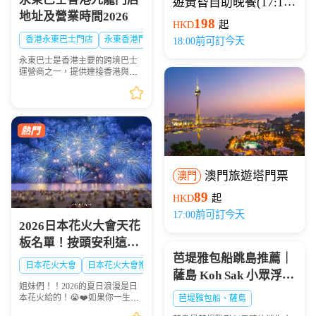
遊黃昏自助晚餐(17:15
地址及營業時間2026
開船)
198
HKD
起
香港永東巴士門店
永東香港門店
18:00前可訂今天
永東巴士是香港主要的跨境巴士
運營商之一，提供連接香港與內
地多個城市的服務。是香港五大
直通過境巴士公司之一。以下整
理永東巴士香港九龍門店地址及
營業時間供大家出行參...
澳門旅遊塔門票
澳門
89
HKD
起
17:00前可訂今天
2026日本花火大會天花
板名單！按頭安利這8
芭堤雅包船跳島推薦｜
大絕美現場，浪漫一整
日本花火大會
日本花火大會推薦
日本夏日花火大會
薩島 Koh Sak 小眾浮潛
夏！🎆✨
姐妹們！！2026的夏日浪漫是日
秘境遊玩攻略
本花火給的！😭❤️如果你一生一
芭堤雅包船、薩島
定要看一次日本的煙火，這份