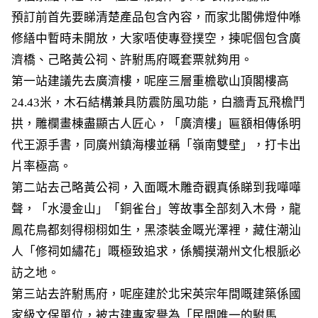
預訂前首先要睇清楚產品包含內容，而家北閣佛燈仲喺
修繕中暫時未開放，大家唔使專登撲空，揀呢個包含廣
濟橋、己略黃公祠、許駙馬府嘅套票就夠用。
第一站建議先去廣濟樓，呢座三層重檐歇山頂閣樓高
24.43米，木石結構兼具防震防風功能，白牆青瓦飛檐鬥
拱，雕欄畫棟盡顯古人匠心，「廣濟樓」匾額相傳係明
代王源手書，同廣州鎮海樓並稱「嶺南雙壁」，打卡出
片率極高。
第二站去己略黃公祠，入面嘅木雕奇觀真係睇到我嘩嘩
聲，「水漫金山」「銅雀台」等故事全部刻入木骨，龍
鳳花鳥都刻得栩栩如生，黑漆裝金嘅光澤裡，藏住潮汕
人「修祠如繡花」嘅極致追求，係觸摸潮州文化根脈必
訪之地。
第三站去許駙馬府，呢座建於北宋英宗年間嘅建築係國
家級文保單位，被古建專家譽為「民間唯一的駙馬