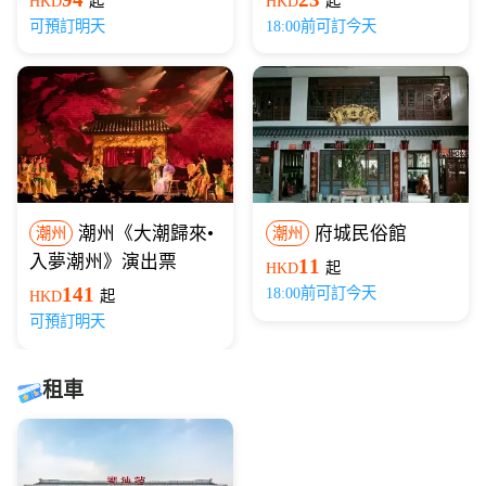
HKD
起
HKD
起
可預訂明天
18:00前可訂今天
潮州《大潮歸來•
府城民俗館
潮州
潮州
入夢潮州》演出票
11
HKD
起
141
18:00前可訂今天
HKD
起
可預訂明天
租車