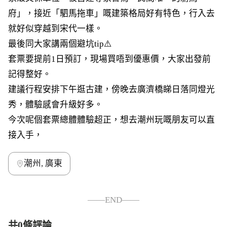
府」，接近「駟馬拖車」嘅建築格局好有特色，行入去
就好似穿越到宋代一樣。
最後同大家講兩個避坑tip⚠️
套票要提前1日預訂，現場買唔到優惠價，大家出發前
記得整好。
建議行程安排下午逛古建，傍晚去廣濟橋睇日落同燈光
秀，體驗感會升級好多。
今次呢個套票總體體驗超正，想去潮州玩嘅朋友可以直
接入手，
潮州, 廣東
——END——
共0條評論