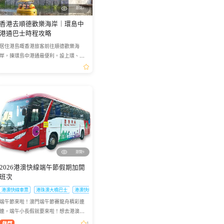
瀏覽2
香港去順德歡樂海岸｜環島中
港通巴士時程攻略
居住港島嘅香港旅客前往順德歡樂海
岸，揀環島中港通最便利。設上環、銅
鑼灣、灣仔多個港島上車點，亦可選擇
經港珠澳大橋通關。巴士停靠順德萬怡
酒店及順德總站，轉車 6 分鐘...
瀏覽9
2026港澳快線端午節假期加開
班次
港澳快線車票
港珠澳大橋巴士
港澳快線夜班車票
端午節來啦！澳門端午節賽龍舟精彩連
連，端午小長假就要來啦！想去港澳兩
地感受賽龍舟的熱血激情？「港澳快
1