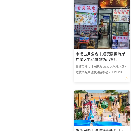
急降10℃！廣州融創潑水狂
🇭🇰再唔搶就真係無啦！
【2026曼谷遊船推薦】湄南河
澳門地鐵圖輕軌高清版大圖
韓國滑雪夯爆景點✨橡樹谷度
2027釜山&慶州櫻花節保姆級
清邁必玩🔥X-Centre卡丁車實
濟州島海賊王水世界展 保姆級
歡，太解暑了！🔥大暑熱到融
2026.8.7一生必看神明花火&山
自助餐遊船三大天花板！嘉年
（2026年最新）
假村初學者友好體驗大公開
攻略｜行程避坑+遊玩建議總整
測 超抵預訂避坑指南
避坑攻略
化？
梨巨峰暢吃盛宴一日遊（9人成
華號、法拉雅號、奧彼林號終
理
各位準備 8 月衝日本嘅香港朋友，聽我
去泰國曼谷旅行，夜遊湄南河（Chao
澳門地鐵圖輕軌高清版大圖（2026年最
廣州融創樂園
釜山慶州櫻花節
廣州融創樂園玩水
2027春季賞櫻
慶州世界
橡樹谷滑雪
清邁自由行
濟州島水世界攻略
首爾滑雪一日遊
泰國清邁遊玩
韓國海賊王限定展
清邁親子活動
單板滑雪課
濟
團）🎆🍇
極指南
講句真話：2026 年 8 月 7 日（星期五）
Phraya River）絕對是香港人必排的「王
新），澳門輕軌系統是一種低碳綠色集
熱辣辣暑期，來廣州花都融創，西遊天
2027釜山慶州櫻花節遊玩避坑指南，彙
台灣遊客喜愛的首爾近郊滑雪體驗，分
港澳遊客親測清邁X-Centre越野卡丁車套
客觀總結濟州島水世界X海賊王大海盜時
呢一日嘅行程，如果你仲未訂，就真係
牌行程」！坐在豪華雙層或三層遊輪
體交通運輸工具，從環境和經濟上為地
團潑水降溫💦清涼設備暢玩+沈浸好戲登
總行程注意事項、景點選擇建議，幫你
享橡樹谷度假村實際遊玩細節，小團教
票選購攻略，附預訂避坑技巧，超抵玩
代展遊玩避坑要點，開放時間、入場規
要快手喇！
上，一邊歎住冰凍啤酒、食住無限量供
區提供可持續發展的動力，激活區域發
場🎭夏日快樂，一鍵打包👇
規劃完美春日賞櫻之旅
學、專屬休息室配置超貼心
適合全家出遊
則、行程規劃乾貨全覆蓋
2
1
應嘅海鮮自助餐，一邊吹住微...
展的潛能，同時促進了城市...
2026.11.24-25清邁CAD天燈節
廣州融創大馬戲門票
門票｜含萬人放飛+蘭納晚餐
瀏覽1
+全車接送
1171
63
HKD
HKD
起
起
18:00前可訂今天
可預訂2026-11-24
金榜古月魚皮｜順德歡樂海岸
周邊人氣必食地道小食店
順德金榜古月魚皮為 2026 必吃榜小店，
離歡樂海岸僅數分鐘車程，人均 ¥28 主
打招牌撈魚皮。店舖容許攜帶寵物、設
露台與包廂，復古街頭風格充滿地道氣
息。魚皮爽脆無腥味，...