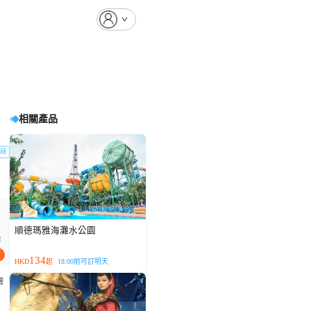
相關產品
目
順德瑪雅海灘水公園
起
134
HKD
起
18:00前可訂明天
灣