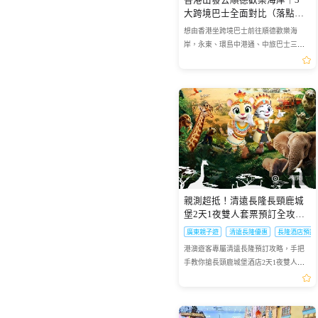
香港出發去順德歡樂海岸｜3
大跨境巴士全面對比（落點接
駁時間一覽）
想由香港坐跨境巴士前往順德歡樂海
岸，永東、環島中港通、中旅巴士三間
營運商各有特色。永東覆蓋新界九龍最
廣，落車後 8 分鐘可抵景點；中港通主
攻港島客源，接駁僅需 6 分...
瀏覽1
親測超抵！清遠長隆長頸鹿城
堡2天1夜雙人套票預訂全攻略
✨
廣東親子遊
清遠長隆優惠
長隆酒店預訂
港澳遊客專屬清遠長隆預訂攻略，手把
手教你搶長頸鹿城堡酒店2天1夜雙人套
票，避開預訂雷區超抵玩