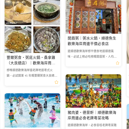
遺產
程
州島旅遊攻略
開眉粥｜粥水火鍋・順德魚生
歡樂海岸周邊平價必食店
遊順德歡樂海岸想平價食地道順德風
味，必試上榜必吃榜嘅開眉粥，人均只
豐爾粥食・粥底火鍋・桑拿雞
需 63 蚊主打粥水火鍋同順德魚生。粥底
（大良總店）｜歡樂海岸周邊
滋潤養胃契合港人飲食習慣，環境復古
老牌必食名店
想喺順德歡樂海岸搵老牌地道粵式火
仲可以帶寵物入內，晚市營...
鍋，必試開業 45 年嘅豐爾粥食大良總
店，蟬聯必吃榜，主打綿密粥底火鍋同
招牌桑拿雞，人均 95 蚊。設免費停車
場、包廂同寶寶椅，口味清淡...
豬肉婆・德景軒｜順德歡樂海
岸周邊必食老牌粵菜攻略
遊順德歡樂海岸，必食容桂老牌粵菜豬