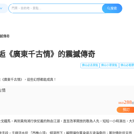
搜索
震撼傳奇
，邂逅《廣東千古情》的震撼傳奇
佛山必去景點
佛山小眾景點
佛山必看節
來《
廣東千古情
》，這些幻想都能成真！
古情
288
HKD
預訂
金戈鐵馬，再到黃飛鴻行俠仗義的熱血江湖，直至改革開放的敢為人先，短短一小時演出，大
等高科技手段，千噸洪水從 「西樵山頂」 傾瀉而下，瞬間讓你置身遠古滄海桑田；萬封僑批從天而