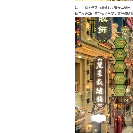
除了主秀，景區同樣精彩。漫步穿越街
孩子在歡樂中感受藝術啟蒙；實景體驗劇