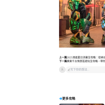
上一篇
2025清遠夏日消暑全攻略：從
下一篇
廣東千古情景區遊玩全攻略，帶
头
更多攻略
瀏覽10
瀏覽3
瀏覽2
瀏覽1
瀏覽3
瀏覽8
瀏覽1
瀏覽9