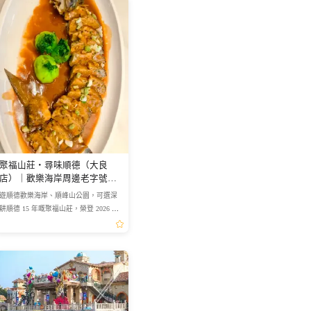
聚福山莊・尋味順德（大良
店）｜歡樂海岸周邊老字號順
德菜攻略
遊順德歡樂海岸、順峰山公園，可選深
耕順德 15 年嘅聚福山莊，榮登 2026 必
吃榜，人均僅 ¥103，性價比極高。早茶
點心、順德經典名菜一應俱全，明爐燒
鵝、大良炒牛奶口碑爆...