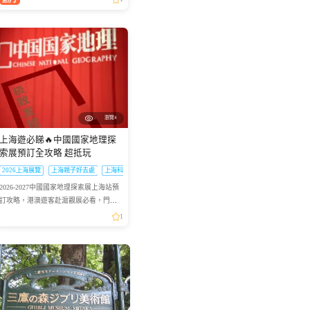
線」貼心安排：2026年6月19日到6月21
日特意加開臨時班次，讓你往...
瀏覽4
上海遊必睇🔥中國國家地理探
索展預訂全攻略 超抵玩
2026上海展覽
上海親子好去處
上海科普展
2026-2027中國國家地理探索展上海站預
訂攻略，港澳遊客赴滬觀展必看，門票
類型、兑換須知一文理清
1
美食