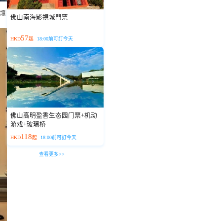
，讓
佛山南海影視城門票
57
HKD
起
18:00前可訂今天
佛山高明盈香生态园门票+机动
游戏+玻璃桥
118
HKD
起
18:00前可訂今天
查看更多>>