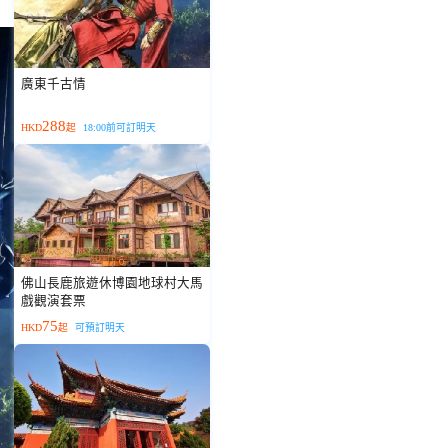
廣東千古情
288
HKD
起
18:00前可訂明天
佛山長鹿旅遊休博園地球村大馬
戲觀演套票
75
HKD
起
可預訂明天