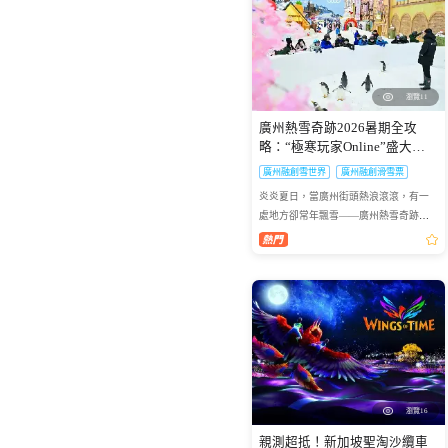
瀏覽11
廣州熱雪奇跡2026暑期全攻
略：“極寒玩家Online”盛大啟
幕，-6℃解鎖最酷夏天
廣州融創雪世界
廣州融創滑雪票
炎炎夏日，當廣州街頭熱浪滾滾，有一
處地方卻常年飄雪——廣州熱雪奇跡
（原廣州融創雪世界）正以-4℃至-6℃的
恒溫，為華南地區帶來獨一無二的冰雪
避暑體驗。2026年7月9日，...
瀏覽16
親測超抵！新加坡聖淘沙纜車