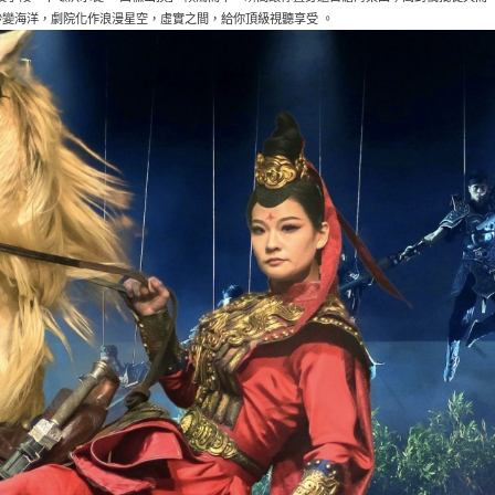
變海洋，劇院化作浪漫星空，虛實之間，給你頂級視聽享受 。