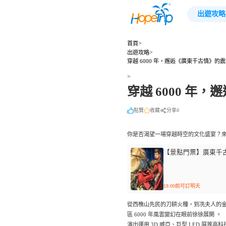
出遊攻略
>
首頁
>
出遊攻略
穿越 6000 年，邂逅《廣東千古情》的
>
穿越 6000 年
點贊
收藏
分享0
你是否渴望一場穿越時空的文化盛宴？
【景點門票】廣東千
18:00前可訂明天
從西樵山先民的刀耕火種，到冼夫人的
區 6000 年風雲變幻在眼前徐徐展開 。
演出運用 3D 威亞、巨型 LED 屏