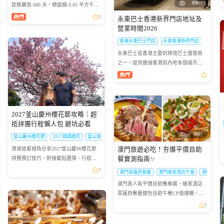
瀏覽12
距格蘭島 600 米，總面積 0.05 平方千
米，坐擁優質珊瑚礁海域，海面風浪平
2
永東巴士香港新界門店地址及
緩、海水清澈，非常適合浮潛愛好者下
營業時間2026
海觀賞多彩珊瑚與熱帶魚群...
香港永東巴士門店
永東香港新界門店
永東巴士是香港主要的跨境巴士運營商
之一，提供連接香港與內地多個城市的
服務。是香港五大直通過境巴士公司之
一。以下整理永東巴士香港新界門店地
址及營業時間供大家出行參...
瀏覽20
2027釜山慶州櫻花節攻略｜超
抵拼團行程懶人包 避坑必看
瀏覽8
釜山慶州櫻花節
2027韓國櫻花
釜山賞櫻拼團
港澳旅客視角分享2027釜山慶州櫻花節
澳門旅遊必吃！夯爆平價自助
拼團預訂技巧，附接載點選擇、行程亮
餐實測指南✨
點等實用乾貨，幫你避坑省錢
3
澳門翠廬西餐廳
澳門維景酒店午餐
澳門自助
澳門高人氣平價自助餐推薦，維景酒店
翠廬西餐廳健怡自助午餐CP值爆棚，必
吃亮點、行程安排、預訂優惠全攻略
1