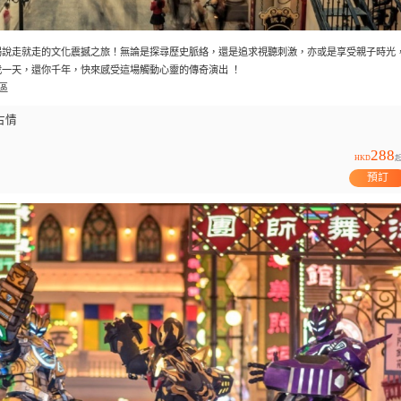
場說走就走的文化震撼之旅！無論是探尋歷史脈絡，還是追求視聽刺激，亦或是享受親子時光
一天，還你千年，快來感受這場觸動心靈的傳奇演出 ！
區
古情
288
HKD
預訂