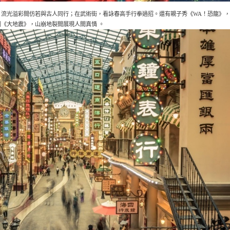
，流光溢彩間仿若與古人同行；在武術街，看詠春高手行拳過招。還有親子秀《WA！恐龍》
《大地震》，山崩地裂間展現人間真情 。