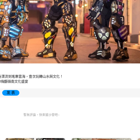
峽谷漂流到瑤寨雲海，壹次玩轉山水與文化！
你嗨翻嶺南文化盛宴
发 表
暫無評論，快來搶沙發吧~