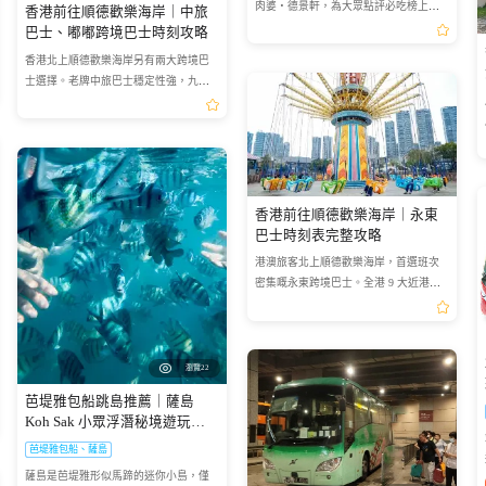
肉婆・德景軒，為大眾點評必吃榜上榜
香港前往順德歡樂海岸｜中旅
餐廳，4.5 高分口碑穩定。主打地道順德
巴士、嘟嘟跨境巴士時刻攻略
菜，水牛奶蛋撻、六婶燒鵝人氣爆棚，
香港北上順德歡樂海岸另有兩大跨境巴
設免費停車場、江景廂房...
士選擇。老牌中旅巴士穩定性強，九龍
多個站位上車，落點福朋喜來登酒店，
打的 7 分鐘抵景點，假日加班車充足適
合長者。嘟嘟巴士主打平價...
香港前往順德歡樂海岸｜永東
巴士時刻表完整攻略
港澳旅客北上順德歡樂海岸，首選班次
密集嘅永東跨境巴士。全港 9 大近港鐵
上車點，經深圳灣口岸直通大良新世界
酒店落車，轉的士 8 分鐘抵歡樂海岸。
2026 票價親民，香港 07...
瀏覽22
芭堤雅包船跳島推薦｜薩島
Koh Sak 小眾浮潛秘境遊玩攻
略
芭堤雅包船、薩島
薩島是芭堤雅形似馬蹄的迷你小島，僅