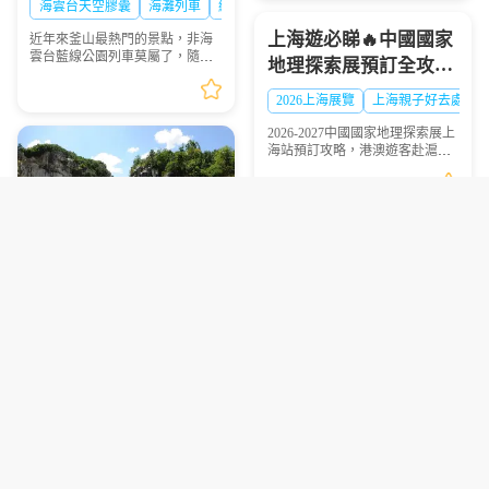
海雲台天空膠囊
海灘列車
網紅打卡
暑體驗。2026年7月9日，...
步驟圖解
上海遊必睇🔥中國國家
近年來釜山最熱門的景點，非海
雲台藍線公園列車莫屬了，隨著
地理探索展預訂全攻略
列車緩慢前行，眺望一望無際的
超抵玩
海景，可說是相當療癒，不僅是
2026上海展覽
上海親子好去處
國外旅客爭相前往的景點，在韓
國當地也是人氣景點，...
2026-2027中國國家地理探索展上
海站預訂攻略，港澳遊客赴滬觀
展必看，門票類型、兑換須知一
文理清
2027釜山慶州櫻花節攻
保姆級坡州1天2夜露營
略｜超抵拼團行程懶人
包車遊避坑指南 看完少
包 避坑必看
釜山慶州櫻花節
2027韓國櫻花
走彎路
京畿道旅遊攻略
韓國包車旅遊
DMZ旅遊注意事項
港澳旅客視角分享2027釜山慶州
彙整坡州1天2夜露營包車遊全程
櫻花節拼團預訂技巧，附接載點
實用避坑建議，為計劃前往的遊
選擇、行程亮點等實用乾貨，幫
客提供清晰的行程規劃參考。
你避坑省錢
實測下龍灣五星遊輪🚢
人均千四超抵玩 預訂攻