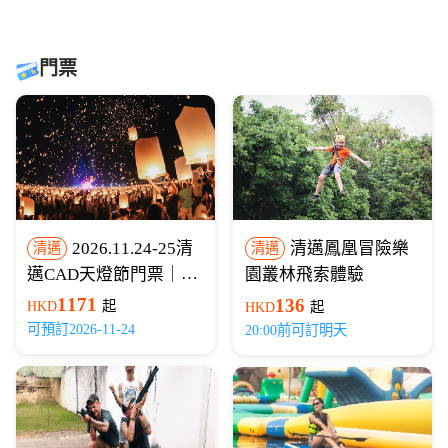
門票
2026.11.24-25清
清邁鳳凰冒險樂
清邁
清邁
邁CAD天燈節門票｜含
園叢林飛索體驗
萬人放飛+蘭納晚餐+全
1171
136
HKD
起
HKD
起
車接送
可預訂2026-11-24
20:00前可訂明天