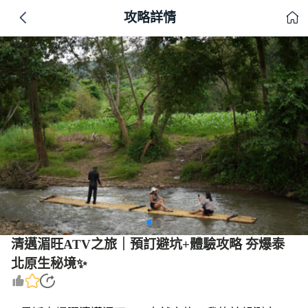
攻略詳情
清邁湄旺ATV之旅｜預訂避坑+體驗攻略 夯爆泰
北原生秘境✨