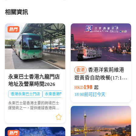
相關資訊
香港洋紫荊維港
香港
永東巴士香港九龍門店
遊黃昏自助晚餐(17:15
地址及營業時間2026
開船)
198
HKD
起
香港永東巴士門店
永東香港門店
18:00前可訂今天
永東巴士是香港主要的跨境巴士
運營商之一，提供連接香港與內
地多個城市的服務。是香港五大
直通過境巴士公司之一。以下整
理永東巴士香港九龍門店地址及
營業時間供大家出行參...