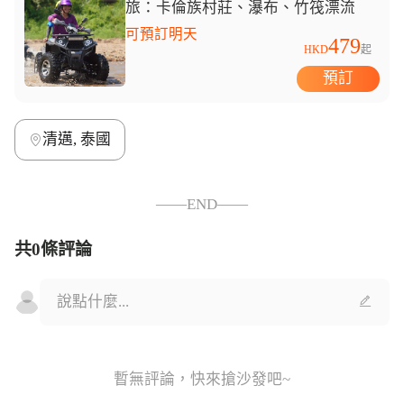
旅：卡倫族村莊、瀑布、竹筏漂流
可預訂明天
479
HKD
起
預訂
清邁, 泰國
——END——
共0條評論
暫無評論，快來搶沙發吧~