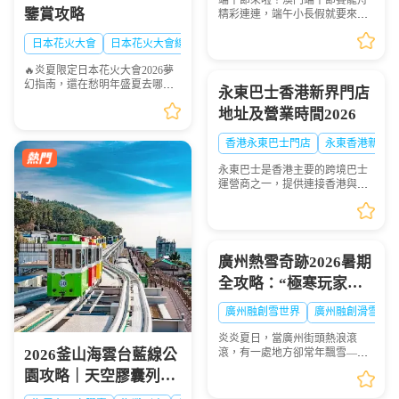
端午節來啦！澳門端午節賽龍舟
鑒賞攻略
精彩連連，端午小長假就要來
啦！想去港澳兩地感受賽龍舟的
熱血激情？「港澳快線」貼心安
日本花火大會
日本花火大會線路
排：2026年6月19日到6月21日特
🔥炎夏限定日本花火大會2026夢
意加開臨時班次，讓你往...
幻指南，還在愁明年盛夏去哪
永東巴士香港新界門店
玩？快收下這份日本花火大會清
地址及營業時間2026
單！浪漫與震撼並存，錯過等一
年💫
香港永東巴士門店
永東香港新界
永東巴士是香港主要的跨境巴士
運營商之一，提供連接香港與內
地多個城市的服務。是香港五大
直通過境巴士公司之一。以下整
理永東巴士香港新界門店地址及
營業時間供大家出行參...
廣州熱雪奇跡2026暑期
全攻略：“極寒玩家
Online”盛大啟幕，-6℃
廣州融創雪世界
廣州融創滑雪票
解鎖最酷夏天
炎炎夏日，當廣州街頭熱浪滾
2026釜山海雲台藍線公
滾，有一處地方卻常年飄雪——
廣州熱雪奇跡（原廣州融創雪世
園攻略｜天空膠囊列
界）正以-4℃至-6℃的恒溫，為
車、海岸列車線上預約
華南地區帶來獨一無二的冰雪避