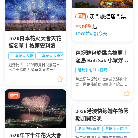
澳門旅遊塔門票
澳門
89
HKD
起
17:00前可訂今天
2026日本花火大會天花
板名單！按頭安利這8
芭堤雅包船跳島推薦｜
大絕美現場，浪漫一整
日本花火大會
日本花火大會推薦
日本夏日花火大會
薩島 Koh Sak 小眾浮潛
夏！🎆✨
姐妹們！！2026的夏日浪漫是日
秘境遊玩攻略
本花火給的！😭❤️如果你一生一
芭堤雅包船、薩島
定要看一次日本的煙火，這份
薩島是芭堤雅形似馬蹄的迷你小
「2026夏日必去日本花火天花板
島，僅距格蘭島 600 米，總面積
排行榜」趕緊點讚收藏🌟！每一
0.05 平方千米，坐擁優質珊瑚礁
場都是視覺盛宴，錯過...
海域，海面風浪平緩、海水清
澈，非常適合浮潛愛好者下海觀
賞多彩珊瑚與熱帶魚群...
2026港澳快線端午節假
期加開班次
港澳快線車票
港珠澳大橋巴士
2026年下半年花火大會