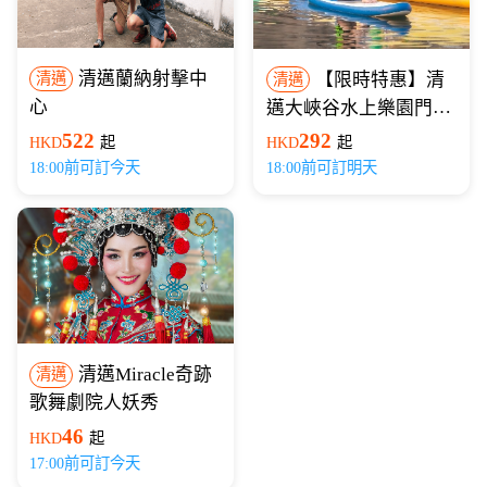
清邁蘭納射擊中
【限時特惠】清
清邁
清邁
心
邁大峽谷水上樂園門票
｜含清邁酒店往返接送
522
292
HKD
起
HKD
起
+滑索/水上滑板可選
18:00前可訂今天
18:00前可訂明天
清邁Miracle奇跡
清邁
歌舞劇院人妖秀
46
HKD
起
17:00前可訂今天