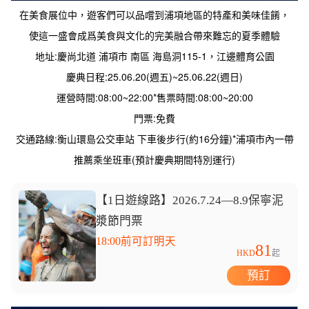
在美食展位中，遊客們可以品嚐到浦項地區的特產和美味佳餚，
使這一盛會成爲美食與文化的完美融合帶來難忘的夏季體驗
地址:慶尚北道 浦項市 南區 海島洞115-1，江邊體育公園

慶典日程:25.06.20(週五)~25.06.22(週日)

運營時間:08:00~22:00*售票時間:08:00~20:00

門票:免費

交通路線:衡山環島公交車站 下車後步行(約16分鐘)*浦項市內一帶
推薦乘坐班車(預計慶典期間特別運行)
【1日遊線路】2026.7.24—8.9保寧泥
漿節門票
18:00前可訂明天
81
HKD
起
預訂