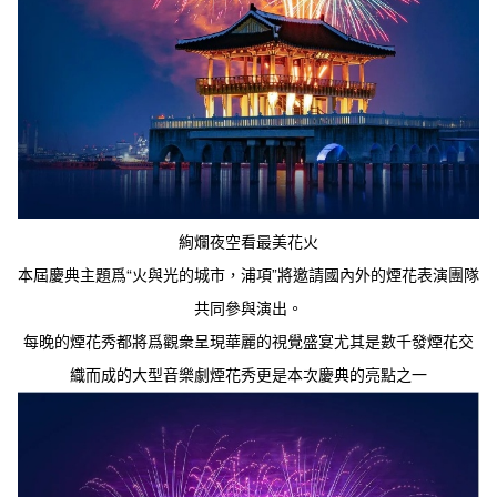
絢爛夜空看最美花火

本屆慶典主題爲“火與光的城市，浦項”將邀請國內外的煙花表演團隊
共同參與演出。
每晚的煙花秀都將爲觀衆呈現華麗的視覺盛宴尤其是數千發煙花交
織而成的大型音樂劇煙花秀更是本次慶典的亮點之一