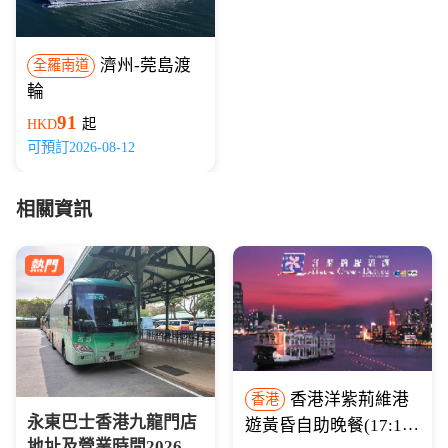
濟州-莞島渡
全羅南道
輪
91
HKD
起
可預訂2026-08-12
相關資訊
香港洋紫荊維港
香港
永東巴士香港九龍門店
遊黃昏自助晚餐(17:15
地址及營業時間2026