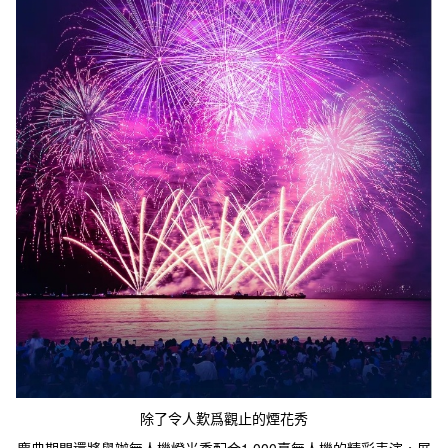
除了令人歎爲觀止的煙花秀
