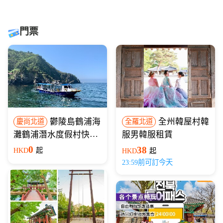
門票
鬱陵島鶴浦海
全州韓屋村韓
慶尚北道
全羅北道
灘鶴浦潛水度假村快艇
服男韓服租賃
遊
0
38
HKD
起
HKD
起
23:59前可訂今天