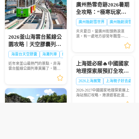
廣州熱雪奇跡2026暑期
全攻略：“極寒玩家
Online”盛大啟幕，-6℃
廣州融創雪世界
廣州融創滑雪票
解鎖最酷夏天
炎炎夏日，當廣州街頭熱浪滾
2026釜山海雲台藍線公
滾，有一處地方卻常年飄雪——
廣州熱雪奇跡（原廣州融創雪世
園攻略｜天空膠囊列
界）正以-4℃至-6℃的恒溫，為
車、海岸列車線上預約
華南地區帶來獨一無二的冰雪避
海雲台天空膠囊
海灘列車
網紅打卡
暑體驗。2026年7月9日，...
步驟圖解
上海遊必睇🔥中國國家
近年來釜山最熱門的景點，非海
雲台藍線公園列車莫屬了，隨著
地理探索展預訂全攻略
列車緩慢前行，眺望一望無際的
超抵玩
海景，可說是相當療癒，不僅是
2026上海展覽
上海親子好去處
國外旅客爭相前往的景點，在韓
國當地也是人氣景點，...
2026-2027中國國家地理探索展上
海站預訂攻略，港澳遊客赴滬觀
展必看，門票類型、兑換須知一
文理清
2027釜山慶州櫻花節攻
保姆級坡州1天2夜露營
略｜超抵拼團行程懶人
包車遊避坑指南 看完少
包 避坑必看