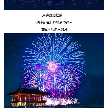
周邊景點推薦：

迎日臺海水浴場浦項運河

浦項松島海水浴場