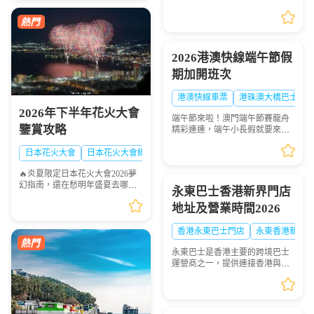
0.05 平方千米，坐擁優質珊瑚礁
場都是視覺盛宴，錯過...
海域，海面風浪平緩、海水清
澈，非常適合浮潛愛好者下海觀
賞多彩珊瑚與熱帶魚群...
2026港澳快線端午節假
期加開班次
港澳快線車票
港珠澳大橋巴士
2026年下半年花火大會
端午節來啦！澳門端午節賽龍舟
鑒賞攻略
精彩連連，端午小長假就要來
啦！想去港澳兩地感受賽龍舟的
熱血激情？「港澳快線」貼心安
日本花火大會
日本花火大會線路
排：2026年6月19日到6月21日特
🔥炎夏限定日本花火大會2026夢
意加開臨時班次，讓你往...
幻指南，還在愁明年盛夏去哪
永東巴士香港新界門店
玩？快收下這份日本花火大會清
地址及營業時間2026
單！浪漫與震撼並存，錯過等一
年💫
香港永東巴士門店
永東香港新界
永東巴士是香港主要的跨境巴士
運營商之一，提供連接香港與內
地多個城市的服務。是香港五大
直通過境巴士公司之一。以下整
理永東巴士香港新界門店地址及
營業時間供大家出行參...