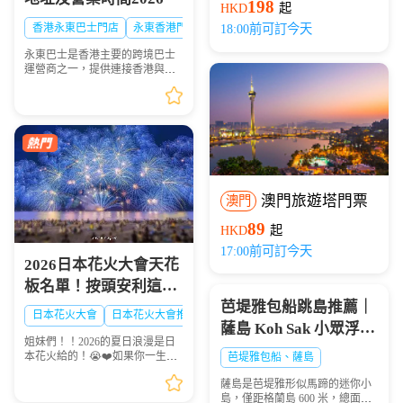
開船)
198
HKD
起
香港永東巴士門店
永東香港門店
18:00前可訂今天
永東巴士是香港主要的跨境巴士
運營商之一，提供連接香港與內
地多個城市的服務。是香港五大
直通過境巴士公司之一。以下整
理永東巴士香港九龍門店地址及
營業時間供大家出行參...
澳門旅遊塔門票
澳門
89
HKD
起
17:00前可訂今天
2026日本花火大會天花
板名單！按頭安利這8
芭堤雅包船跳島推薦｜
大絕美現場，浪漫一整
日本花火大會
日本花火大會推薦
日本夏日花火大會
薩島 Koh Sak 小眾浮潛
夏！🎆✨
姐妹們！！2026的夏日浪漫是日
秘境遊玩攻略
本花火給的！😭❤️如果你一生一
芭堤雅包船、薩島
定要看一次日本的煙火，這份
薩島是芭堤雅形似馬蹄的迷你小
「2026夏日必去日本花火天花板
島，僅距格蘭島 600 米，總面積
排行榜」趕緊點讚收藏🌟！每一